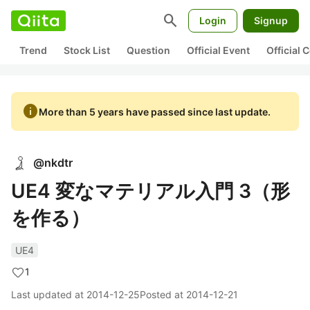
search
Login
Signup
Trend
Stock List
Question
Official Event
Official
info
More than 5 years have passed since last update.
@
nkdtr
UE4 変なマテリアル入門 3（形
を作る）
UE4
1
Last updated at
2014-12-25
Posted at
2014-12-21