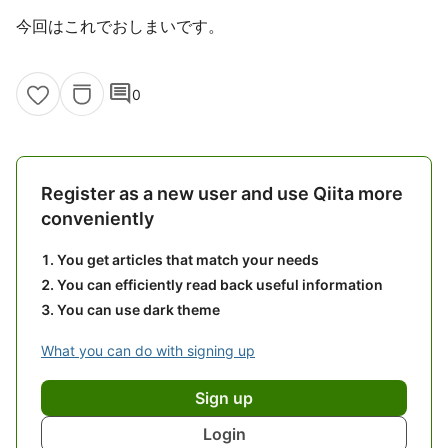
今回はこれでおしまいです。
comment
0
Register as a new user and use Qiita more
conveniently
You get articles that match your needs
You can efficiently read back useful information
You can use dark theme
What you can do with signing up
Sign up
Login