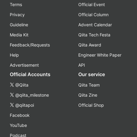
Terms
Official Event
Privacy
Official Column
Guideline
Advent Calendar
Media Kit
Qiita Tech Festa
Feedback/Requests
Qiita Award
Help
Engineer White Paper
Advertisement
API
Official Accounts
Our service
@Qiita
Qiita Team
@qiita_milestone
Qiita Zine
@qiitapoi
Official Shop
Facebook
YouTube
Podcast