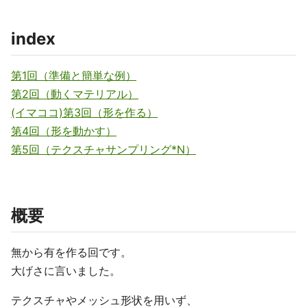
index
第1回（準備と簡単な例）
第2回（動くマテリアル）
(イマココ)第3回（形を作る）
第4回（形を動かす）
第5回（テクスチャサンプリング*N）
概要
無から有を作る回です。
大げさに言いました。
テクスチャやメッシュ形状を用いず、