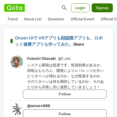
search
Login
Signup
Trend
Stock List
Question
Official Event
Official
Onsen UIで VRアプリも顔認識アプリも、ロボ
ット連携アプリも作ってみた。
likers
Futoshi Okazaki
@
f_uto
システム開発は投資です。投資効果があるか、
回収はもちろん、開発によりレバレッジがきい
たリターンが得れるのか。なぜ投資するのか、
そのリターンは何を期待しているのか、そのあ
たりから共有し共に成長していきましょう！
Follow
@
wivern888
Follow