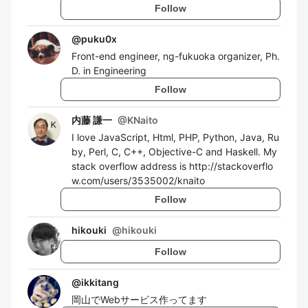
Follow
@
puku0x
Front-end engineer, ng-fukuoka organizer, Ph.
D. in Engineering
Follow
内藤 謙一
@
KNaito
I love JavaScript, Html, PHP, Python, Java, Ru
by, Perl, C, C++, Objective-C and Haskell. My
stack overflow address is http://stackoverflo
w.com/users/3535002/knaito
Follow
hikouki
@
hikouki
Follow
@
ikkitang
岡山でWebサービス作ってます