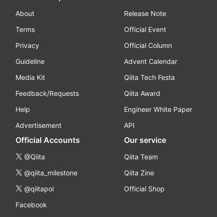
About
Release Note
Terms
Official Event
Privacy
Official Column
Guideline
Advent Calendar
Media Kit
Qiita Tech Festa
Feedback/Requests
Qiita Award
Help
Engineer White Paper
Advertisement
API
Official Accounts
Our service
@Qiita
Qiita Team
@qiita_milestone
Qiita Zine
@qiitapoi
Official Shop
Facebook