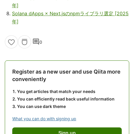
年]
Solana dApps × Next.jsのnpmライブラリ選定 [2025
年]
comment
0
Register as a new user and use Qiita more
conveniently
You get articles that match your needs
You can efficiently read back useful information
You can use dark theme
What you can do with signing up
Sign up