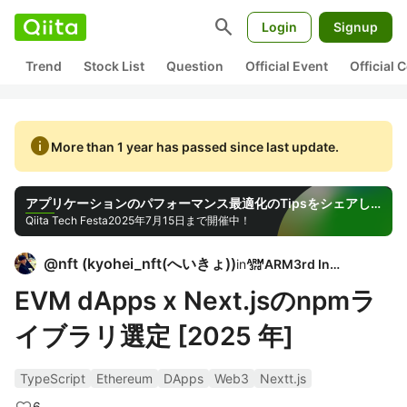
search
Login
Signup
Trend
Stock List
Question
Official Event
Official
info
More than 1 year has passed since last update.
アプリケーションのパフォーマンス最適化のTipsをシェアしよう！
Qiita Tech Festa
2025年7月15日まで開催中！
@
nft
(
kyohei_nft(へいきょ)
)
in
ARM3rd Inc.
EVM dApps x Next.jsのnpmラ
イブラリ選定 [2025 年]
TypeScript
Ethereum
DApps
Web3
Nextt.js
6