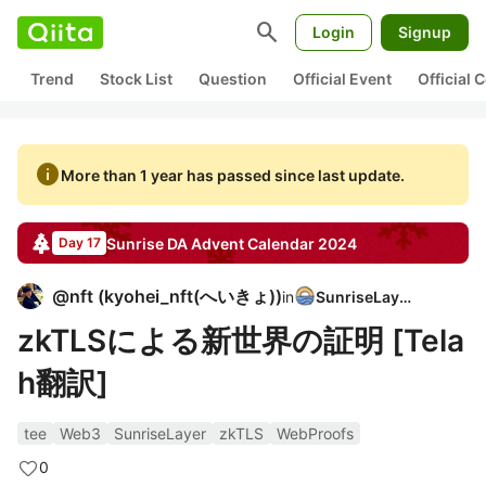
search
Login
Signup
Trend
Stock List
Question
Official Event
Official
info
More than 1 year has passed since last update.
Sunrise DA
Advent Calendar
2024
Day 17
@
nft
(
kyohei_nft(へいきょ)
)
in
SunriseLayer
zkTLSによる新世界の証明 [Tela
h翻訳]
tee
Web3
SunriseLayer
zkTLS
WebProofs
0