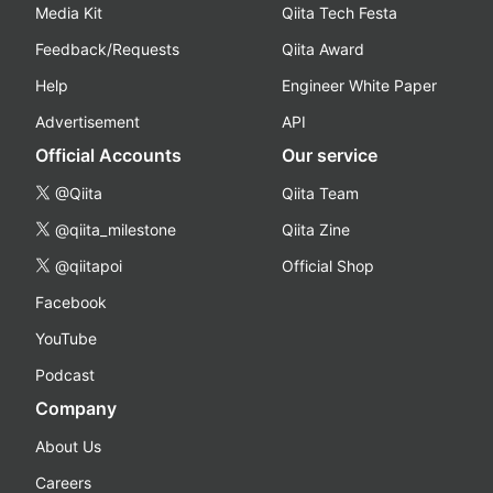
Media Kit
Qiita Tech Festa
Feedback/Requests
Qiita Award
Help
Engineer White Paper
Advertisement
API
Official Accounts
Our service
@Qiita
Qiita Team
@qiita_milestone
Qiita Zine
@qiitapoi
Official Shop
Facebook
YouTube
Podcast
Company
About Us
Careers