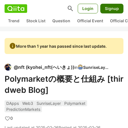
search
Login
Signup
Trend
Stock List
Question
Official Event
Official
info
More than 1 year has passed since last update.
@
nft
(
kyohei_nft(へいきょ)
)
in
SunriseLayer
Polymarketの概要と仕組み [thir
dweb Blog]
DApps
Web3
SunriseLayer
Polymarket
PredictionMarkets
0
Last updated at
2025-02-26
Posted at
2025-02-26