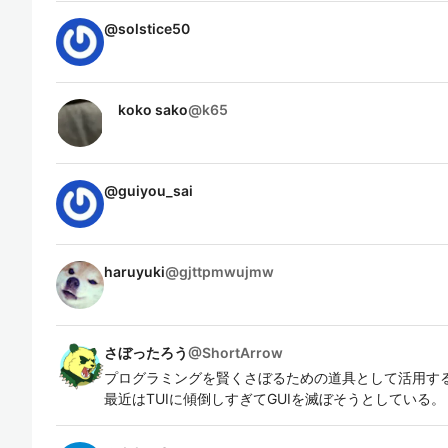
@
solstice50
koko sako
@
k65
@
guiyou_sai
haruyuki
@
gjttpmwujmw
さぼったろう
@
ShortArrow
プログラミングを賢くさぼるための道具として活用す
最近はTUIに傾倒しすぎてGUIを滅ぼそうとしている。