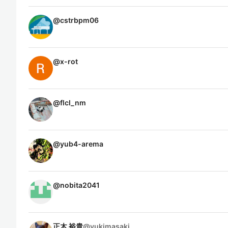
@
cstrbpm06
@
x-rot
@
flcl_nm
@
yub4-arema
@
nobita2041
正木 裕貴
@
yukimasaki