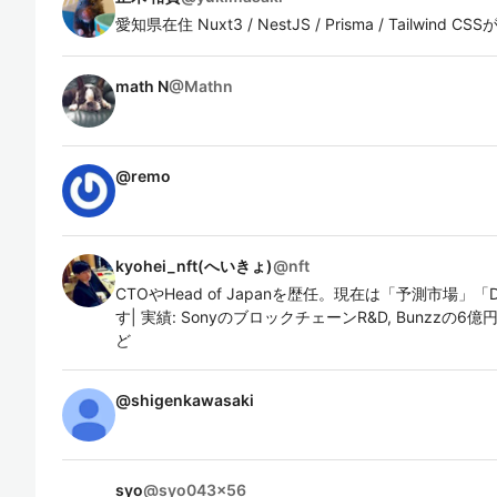
愛知県在住 Nuxt3 / NestJS / Prisma / Tailwind C
math N
@
Mathn
@
remo
kyohei_nft(へいきょ)
@
nft
CTOやHead of Japanを歴任。現在は「予測市場」「D
す| 実績: SonyのブロックチェーンR&D, Bunzzの6億
ど
@
shigenkawasaki
syo
@
syo043x56