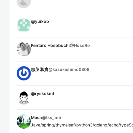
@
yuikob
Kentaro Hosobuchi
@
HosoRo
志茂 和貴
@
kazukishimo0806
@
ryskokmt
Masa
@
tks_mtr
Java/spring/thymeleaf/python3/golang/echo/typeSc