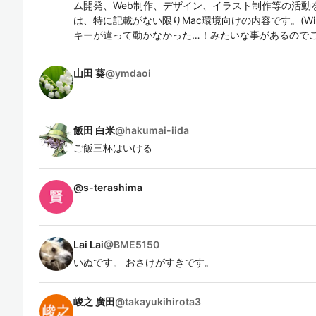
ム開発、Web制作、デザイン、イラスト制作等の活動
は、特に記載がない限りMac環境向けの内容です。(Wi
キーが違って動かなかった…！みたいな事があるので
山田 葵
@
ymdaoi
飯田 白米
@
hakumai-iida
ご飯三杯はいける
@
s-terashima
Lai Lai
@
BME5150
いぬです。 おさけがすきです。
峻之 廣田
@
takayukihirota3