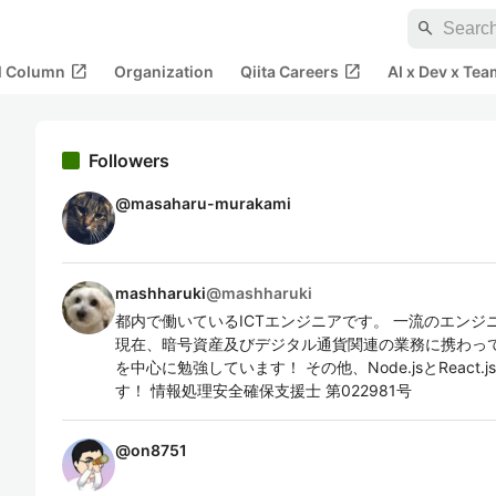
search
open_in_new
open_in_new
al Column
Organization
Qiita Careers
AI x Dev x Tea
Followers
@
masaharu-murakami
mashharuki
@
mashharuki
都内で働いているICTエンジニアです。 一流のエン
現在、暗号資産及びデジタル通貨関連の業務に携わっ
を中心に勉強しています！ その他、Node.jsとReact.js
す！ 情報処理安全確保支援士 第022981号
@
on8751