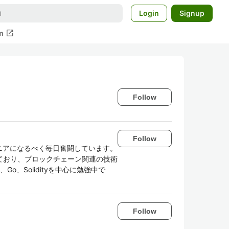
Login
Signup
open_in_new
m
Follow
Follow
ジニアになるべく毎日奮闘しています。
ており、ブロックチェーン関連の技術
、Go、Solidityを中心に勉強中で
Follow