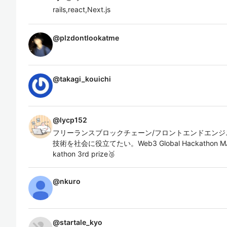
rails,react,Next.js
@
plzdontlookatme
@
takagi_kouichi
@
lycp152
フリーランスブロックチェーン/フロントエンドエンジニア。Solid
技術を社会に役立てたい。Web3 Global Hackathon MAZ
kathon 3rd prize🥉
@
nkuro
@
startale_kyo