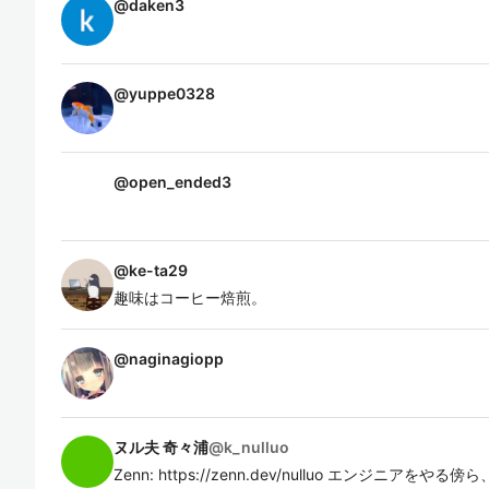
@
daken3
@
yuppe0328
@
open_ended3
@
ke-ta29
趣味はコーヒー焙煎。
@
naginagiopp
ヌル夫 奇々浦
@
k_nulluo
Zenn: https://zenn.dev/nulluo エンジニ