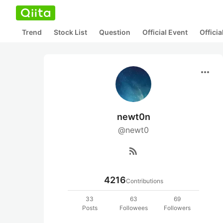
Trend
Stock List
Question
Official Event
Offici
more_horiz
newt0n
@newt0
rss_feed
4216
Contributions
33
63
69
Posts
Followees
Followers