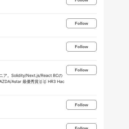
Follow
Follow
Follow
ity/Next.js/React BCの
DA/Astar 最優秀賞🥇🥇 HR3 Hac
Follow
Follow