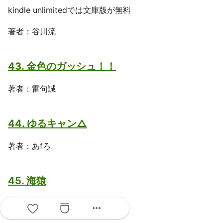
kindle unlimitedでは文庫版が無料
著者：谷川流
43. 金色のガッシュ！！
著者：雷句誠
44. ゆるキャン△
著者：あfろ
45. 海猿
著者：佐藤秀峰, 小森陽一
more_horiz