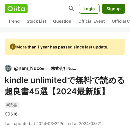
search
Login
Signup
Trend
Stock List
Question
Official Event
Official
info
More than 1 year has passed since last update.
@
nem_Nuco
in
株式会社Nuco
kindle unlimitedで無料で読める
超良書45選【2024最新版】
#読書
616
Last updated at
2024-03-22
Posted at
2024-03-21