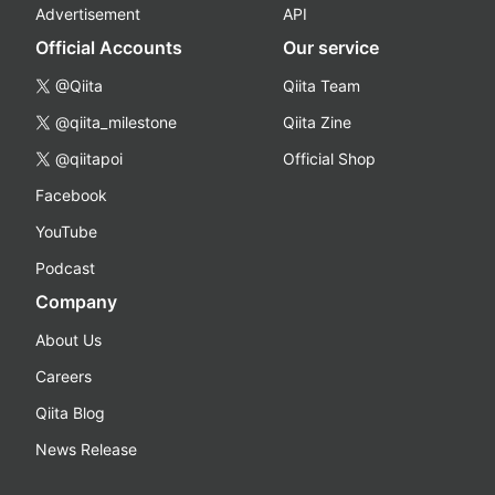
Advertisement
API
Official Accounts
Our service
@Qiita
Qiita Team
@qiita_milestone
Qiita Zine
@qiitapoi
Official Shop
Facebook
YouTube
Podcast
Company
About Us
Careers
Qiita Blog
News Release