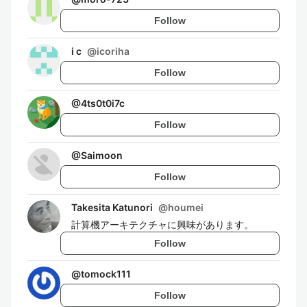
Follow
i c
@
icoriha
Follow
@
4ts0t0i7c
Follow
@
Saimoon
Follow
Takesita Katunori
@
houmei
計算機アーキテクチャに興味があります。
Follow
@
tomock111
Follow