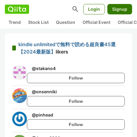
search
Login
Signup
Trend
Stock List
Question
Official Event
Official
kindle unlimitedで無料で読める超良書45選
【2024最新版】
likers
@
stakano4
Follow
@
onsenniki
Follow
@
pinhead
Follow