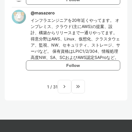
@
masazero
インフラエンジニアを20年近くやってます。 オ
ンプレミス、クラウド(主にAWS)の提案、設
計、構築からリリースまで一通りやってます。
得意分野はAWS、Linux、仮想化、クラスタウェ
ア、監視、NW、セキュリティ、ストレージ、サ
ーバなど。 保有資格はLPIC1/2/304、情報処理
高度NW、SA、SCおよびAWS認定SAProなど。
Follow
navigate_next
keyboard_double_arrow_right
1
/
31