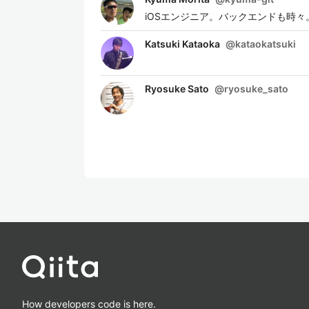
iOSエンジニア。バックエンドも時々
Katsuki Kataoka
@
kataokatsuki
Ryosuke Sato
@
ryosuke_sato
How developers code is here.