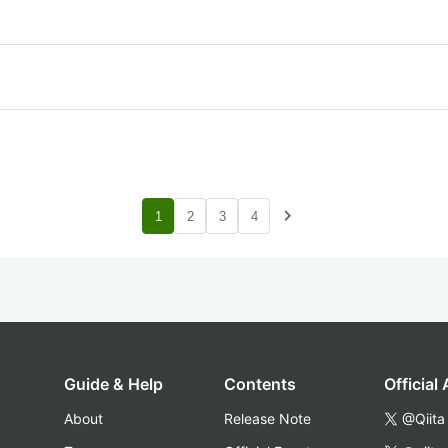
。
navigate_next
1
2
3
4
Guide & Help
Contents
Official
About
Release Note
@Qiita