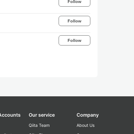
Follow
Follow
Follow
 Accounts
Our service
Company
Qiita Team
About Us