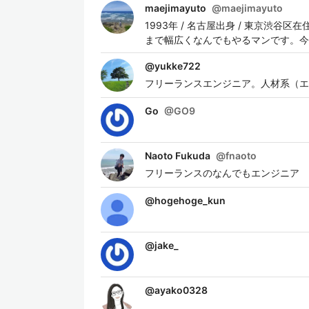
maejimayuto
@
maejimayuto
1993年 / 名古屋出身 / 東京渋谷
まで幅広くなんでもやるマンです。今
@
yukke722
フリーランスエンジニア。人材系（エンゲージメント）
Go
@
GO9
Naoto Fukuda
@
fnaoto
フリーランスのなんでもエンジニア
@
hogehoge_kun
@
jake_
@
ayako0328