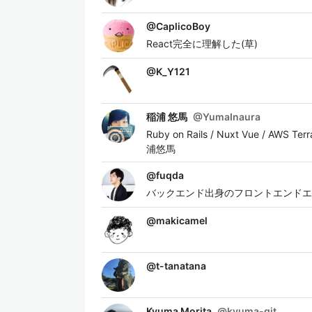
@
CaplicoBoy
React完全に理解した(草)
@
K_Y121
稲浦 悠馬
@
YumaInaura
Ruby on Rails / Nuxt Vue / AWS Te
浦悠馬
@
fuqda
バックエンド出身のフロントエンドエン
@
makicamel
@
t-tanatana
Kyuma Morita
@
kyuma-git