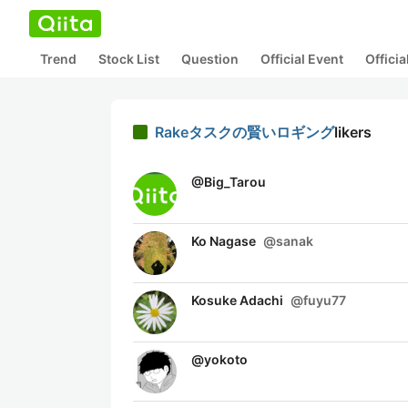
Trend
Stock List
Question
Official Event
Offici
Rakeタスクの賢いロギング
likers
@
Big_Tarou
Ko Nagase
@
sanak
Kosuke Adachi
@
fuyu77
@
yokoto