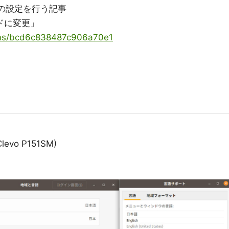
ードの設定を行う記事
ボードに変更」
tems/bcd6c838487c906a70e1
Clevo P151SM)