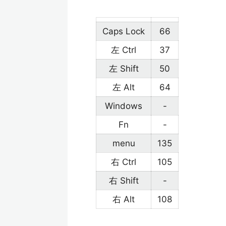
Caps Lock
66
左 Ctrl
37
左 Shift
50
左 Alt
64
Windows
-
Fn
-
menu
135
右 Ctrl
105
右 Shift
-
右 Alt
108