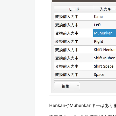
HenkanやMuhenkanキー