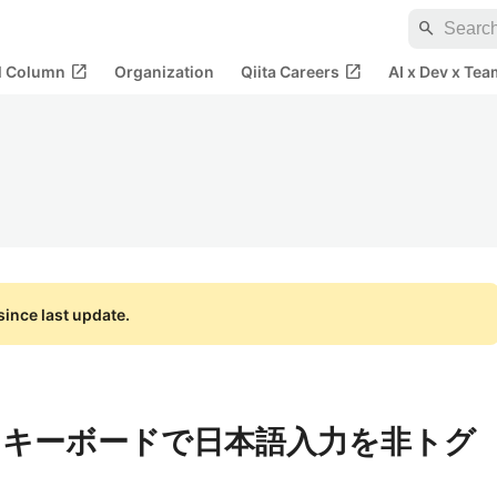
search
open_in_new
open_in_new
al Column
Organization
Qiita Careers
AI x Dev x Tea
ince last update.
+ US キーボードで日本語入力を非トグ