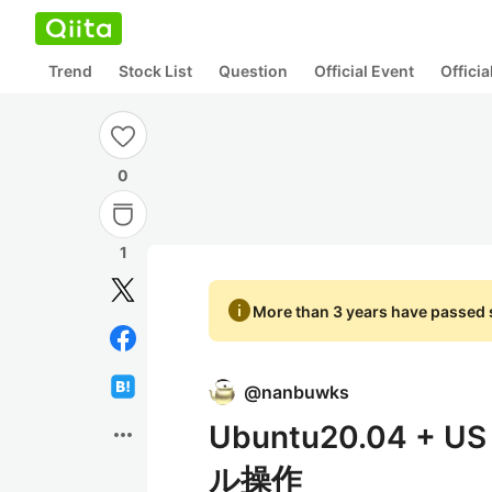
Trend
Stock List
Question
Official Event
Offici
0
1
info
More than 3 years have passed s
@
nanbuwks
Ubuntu20.04 
more_horiz
ル操作