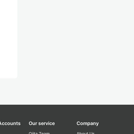
 Accounts
Our service
Company
Qiita Team
About Us