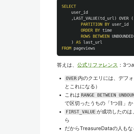
SELECT
user_id
,
LAST_VALUE
(
td_url
)
OVER
(
PARTITION
BY
user_id
ORDER
BY
time
ROWS
BETWEEN
UNBOUNDED
)
AS
last_url
FROM
pageviews
答えは、
公式リファレンス
：3つ
内のクエリには、デフォ
OVER
とこれになる）
これは
RANGE BETWEEN UNBOU
で区切ったうちの「1つ目」
が成功したのは
FIRST_VALUE
ら
だからTreasureDataの人も