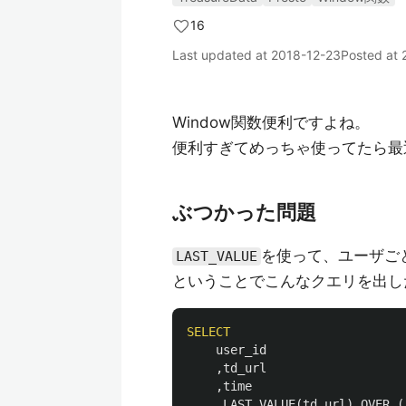
16
Last updated at
2018-12-23
Posted at
Window関数便利ですよね。
便利すぎてめっちゃ使ってたら最
ぶつかった問題
を使って、ユーザご
LAST_VALUE
ということでこんなクエリを出し
SELECT
user_id
,
td_url
,
time
,
LAST_VALUE
(
td_url
)
OVER
(