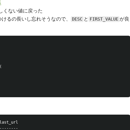
事
しくない値に戻った
つけるの長いし忘れそうなので、
と
が良
DESC
FIRST_VALUE
(
ast_url

-------
