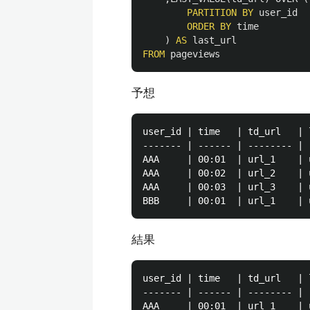
PARTITION
BY
user_id
ORDER
BY
time
)
AS
last_url
FROM
pageviews
予想
user_id | time   | td_url   | l
------- | ------ | -------- | -
AAA     | 00:01  | url_1    | u
AAA     | 00:02  | url_2    | u
AAA     | 00:03  | url_3    | u
結果
user_id | time   | td_url   | l
------- | ------ | -------- | -
AAA     | 00:01  | url_1    | u