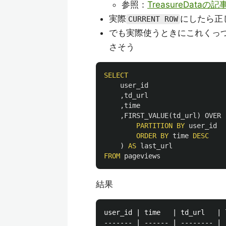
参照：
TreasureDataの記
実際
にしたら正
CURRENT ROW
でも実際使うときにこれくっ
さそう
SELECT
user_id
,
td_url
,
time
,
FIRST_VALUE
(
td_url
)
OVER
PARTITION
BY
user_id
ORDER
BY
time
DESC
)
AS
last_url
FROM
pageviews
結果
user_id | time   | td_url   | l
------- | ------ | -------- | -