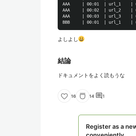
AAA     | 00:01  | url_1    | u
AAA     | 00:02  | url_2    | u
AAA     | 00:03  | url_3    | u
よしよし
結論
ドキュメントをよく読もうな
comment
14
1
16
Register as a ne
conveniently