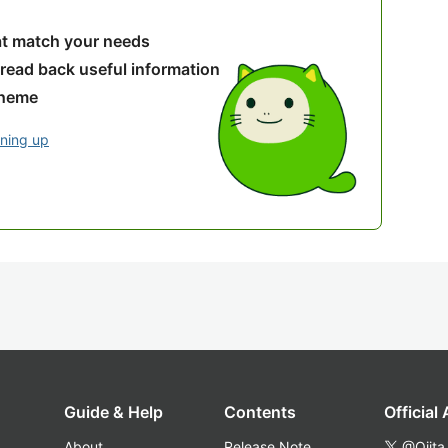
hat match your needs
 read back useful information
theme
gning up
Guide & Help
Contents
Official
About
Release Note
@Qiita