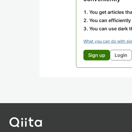
You get articles t
You can efficiently
You can use dark 
What you can do with si
Sign up
Login