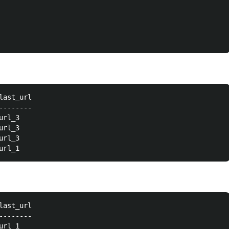
ast_url

-------

rl_3

rl_3

rl_3

ast_url

-------

rl_1
