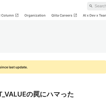
search
open_in_new
open_in_new
al Column
Organization
Qiita Careers
AI x Dev x Tea
ince last update.
ST_VALUEの罠にハマった