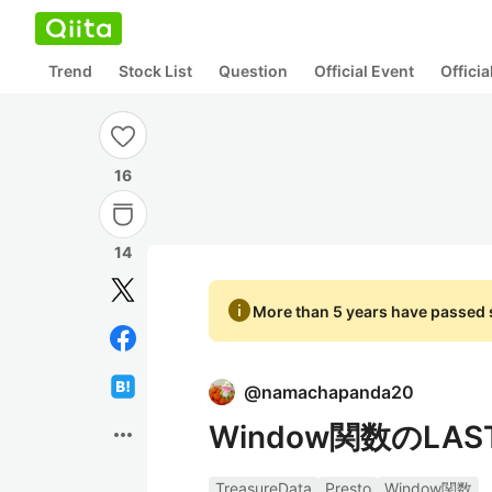
Trend
Stock List
Question
Official Event
Offici
16
14
info
More than 5 years have passed s
@
namachapanda20
Window関数のLA
more_horiz
TreasureData
Presto
Window関数