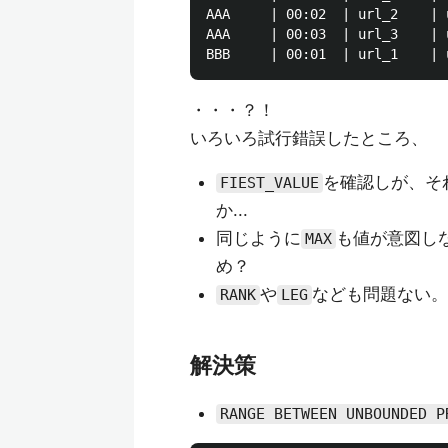
AAA     | 00:02  | url_2    | u
AAA     | 00:03  | url_3    | u
・・・？！
いろいろ試行錯誤したところ、
を確認しが、そ
FIEST_VALUE
か...
同じように
も値が意図し
MAX
め？
や
なども問題ない。P
RANK
LEG
解決策
RANGE BETWEEN UNBOUNDED P