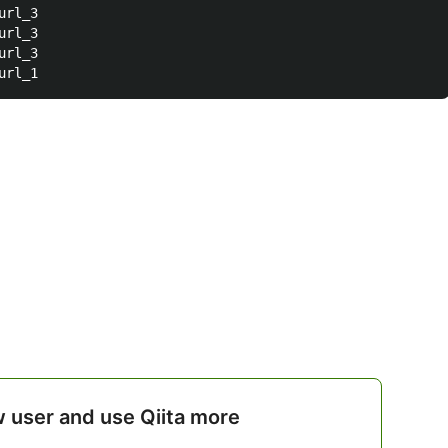
rl_3

rl_3

rl_3

w user and use Qiita more