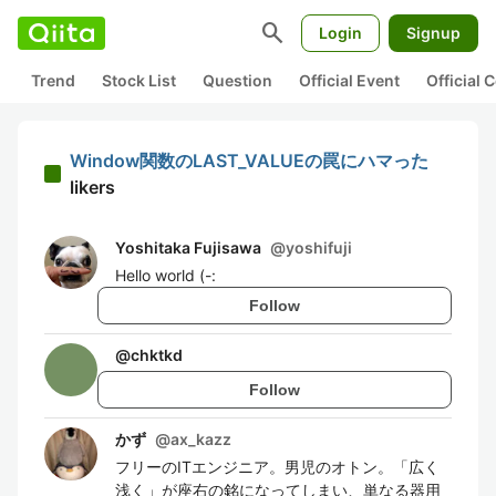
search
Login
Signup
Trend
Stock List
Question
Official Event
Official
Window関数のLAST_VALUEの罠にハマった
likers
Yoshitaka Fujisawa
@
yoshifuji
Hello world (-:
Follow
@
chktkd
Follow
かず
@
ax_kazz
フリーのITエンジニア。男児のオトン。「広く
浅く」が座右の銘になってしまい、単なる器用