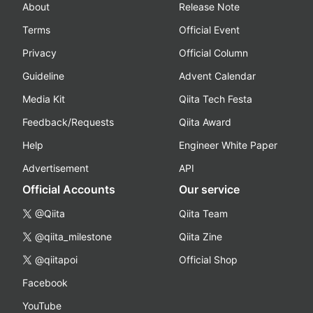
About
Release Note
Terms
Official Event
Privacy
Official Column
Guideline
Advent Calendar
Media Kit
Qiita Tech Festa
Feedback/Requests
Qiita Award
Help
Engineer White Paper
Advertisement
API
Official Accounts
Our service
@Qiita
Qiita Team
@qiita_milestone
Qiita Zine
@qiitapoi
Official Shop
Facebook
YouTube