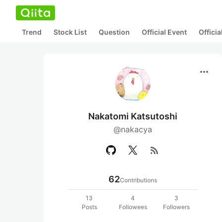
Trend
Stock List
Question
Official Event
Offici
more_horiz
Nakatomi Katsutoshi
@nakacya
rss_feed
62
Contributions
13
4
3
Posts
Followees
Followers