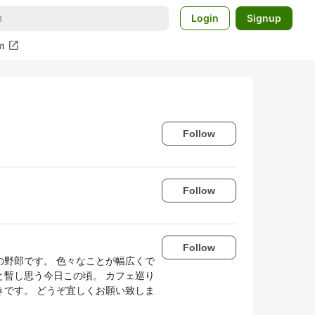
Login
Signup
open_in_new
m
Follow
Follow
Follow
野郎です。 色々なことが幅広くで
暫し思う今日この頃。 カフェ巡り
です。 どうぞ宜しくお願い致しま