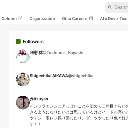
search
open_in_new
open_in_new
al Column
Organization
Qiita Careers
AI x Dev x Tea
Followers
利憲 林
@
Toshinori_Hayashi
Shigechika AIKAWA
@
shigechika
@
itsuyan
インフラエンジニアっぽいことを初めて二年目ぐらいの
きるようになりたいとは思っているけどハードル高いと
やデジ一眼レフ振り回したり、ダーツやったり色々好き
す！！