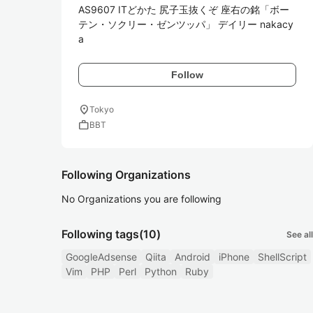
AS9607 ITどかた 尻子玉抜くぞ 座右の銘「ボー
テン・ソクリー・ゼンツッパ」 デイリー nakacy
a
Follow
location_on
Tokyo
work
BBT
Following Organizations
No Organizations you are following
Following tags
(10)
See all
GoogleAdsense
Qiita
Android
iPhone
ShellScript
Vim
PHP
Perl
Python
Ruby