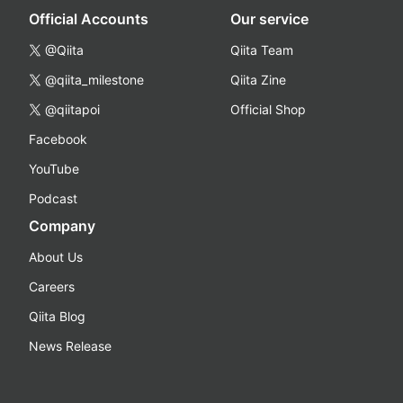
Official Accounts
Our service
@Qiita
Qiita Team
@qiita_milestone
Qiita Zine
@qiitapoi
Official Shop
Facebook
YouTube
Podcast
Company
About Us
Careers
Qiita Blog
News Release