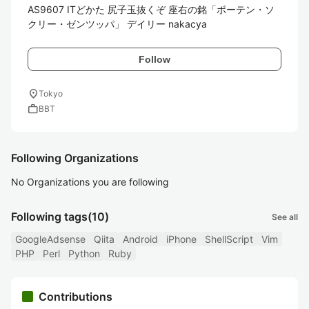
AS9607 ITどかた 尻子玉抜くぞ 座右の銘「ボーテン・ソ
クリー・ゼンツッパ」 デイリー nakacya
Follow
location_on
Tokyo
work
BBT
Following Organizations
No Organizations you are following
Following tags
(10)
See all
GoogleAdsense
Qiita
Android
iPhone
ShellScript
Vim
PHP
Perl
Python
Ruby
Contributions