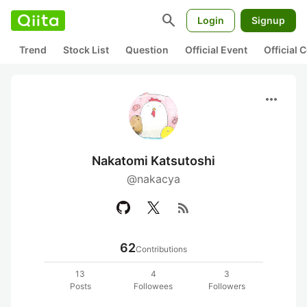
search
Login
Signup
Trend
Stock List
Question
Official Event
Official
more_horiz
Nakatomi Katsutoshi
@nakacya
rss_feed
62
Contributions
13
4
3
Posts
Followees
Followers