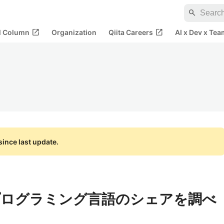
search
open_in_new
open_in_new
al Column
Organization
Qiita Careers
AI x Dev x Tea
ince last update.
るプログラミング言語のシェアを調べ