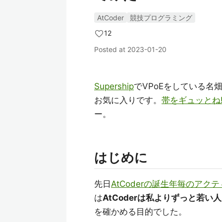
AtCoder
競技プログラミング
12
Posted at
2023-01-20
Supership
でVPoEをしている名
お気に入りです。
帯をギュッとね
ー。
はじめに
先日
AtCoderの誕生年毎のア
は
AtCoderは私よりずっと若
を確かめる目的でした。