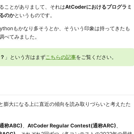
ることがありまして、それは
AtCoderにおけるプログラミ
るのか
というものです。
Pythonもかなり多そうとか、そういう印象は持ってきたも
調べてみました。
？
」という方はまず
こちらの記事
をご覧ください。
タだと膨大になる上に直近の傾向を読み取りづらいと考えたた
t(通称ABC)
、
AtCoder Regular Contest(通称ARC)
、