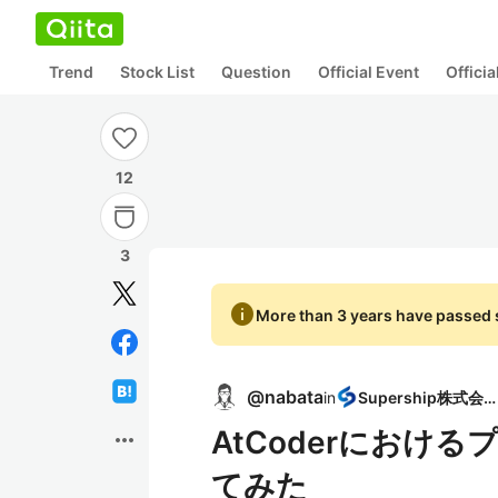
Trend
Stock List
Question
Official Event
Offici
12
3
info
More than 3 years have passed s
@
nabata
in
Supership株式会社
AtCoderにおけ
more_horiz
てみた