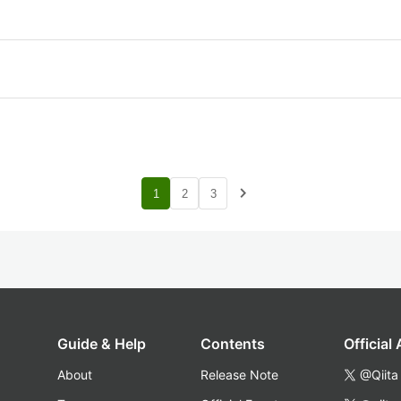
navigate_next
1
2
3
Guide & Help
Contents
Official
About
Release Note
@Qiita