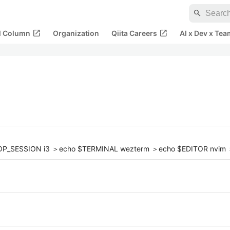
search
open_in_new
open_in_new
al Column
Organization
Qiita Careers
AI x Dev x Tea
_SESSION i3 ＞echo $TERMINAL wezterm ＞echo $EDITOR nvim ＞# 