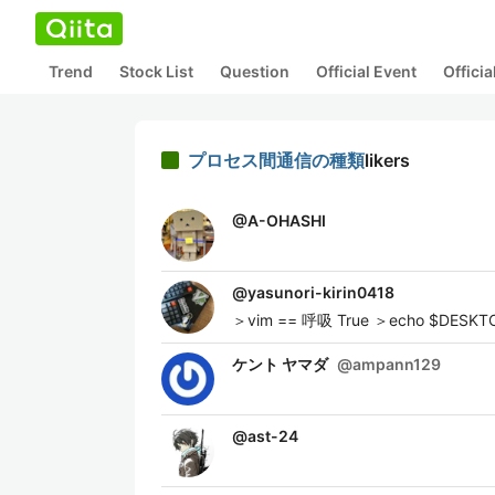
Trend
Stock List
Question
Official Event
Offici
プロセス間通信の種類
likers
@
A-OHASHI
@
yasunori-kirin0418
＞vim == 呼吸 True ＞echo $DESKTOP
ケント ヤマダ
@
ampann129
@
ast-24