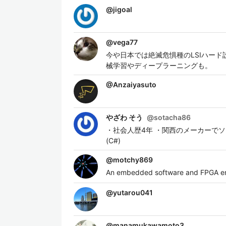
@
jigoal
@
vega77
今や日本では絶滅危惧種のLSIハード
械学習やディープラーニングも。
@
Anzaiyasuto
やざわ そう
@
sotacha86
・社会人歴4年 ・関西のメーカーでソ
(C#)
@
motchy869
An embedded software and FPGA e
@
yutarou041
@
manamukawamoto3