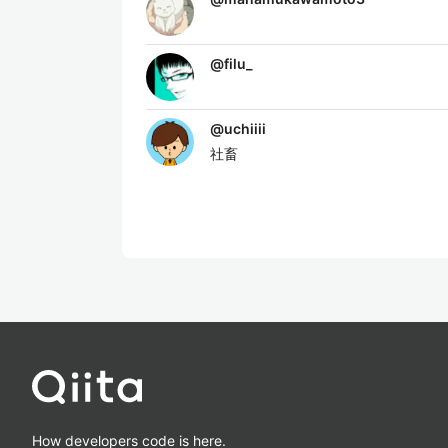
@
filu_
@
uchiiii
社畜
How developers code is here.