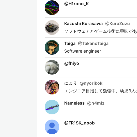
@
H1rono_K
Kazushi Kurasawa
@
KuraZuzu
ソフトウェアとゲーム技術に興味があ
Taiga
@
TakanoTaiga
Software engineer
@
fhiyo
にょり
@
nyorikok
エンジニア目指して勉強中、幼児3人
Nameless
@
n4mlz
@
FR1SK_noob