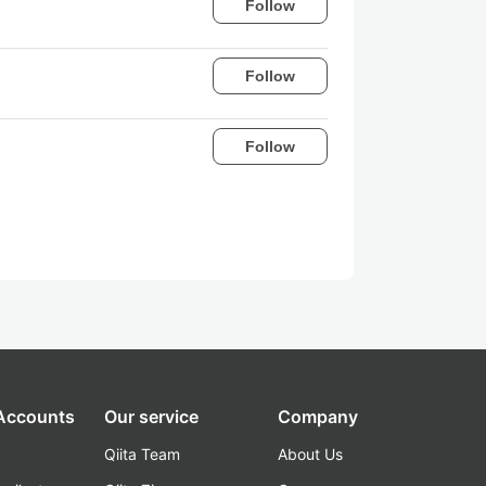
Follow
Follow
Follow
 Accounts
Our service
Company
Qiita Team
About Us