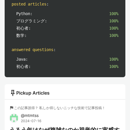
posted articles
:
Python:
100%
プログラミング:
100%
初心者:
100%
数学:
100%
answered questions
:
Java:
100%
初心者:
100%
push_pin
Pickup Articles
flag
この記事誰得？ 私しか得しないニッチな技術で記事投稿！
@
mtmtss
2024-07-16