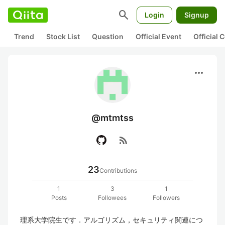
search
Login
Signup
Trend
Stock List
Question
Official Event
Official
more_horiz
@mtmtss
rss_feed
23
Contributions
1
3
1
Posts
Followees
Followers
理系大学院生です．アルゴリズム，セキュリティ関連につ