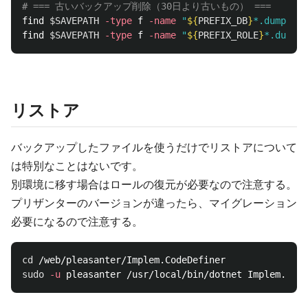
# === 古いバックアップ削除（30日より古いもの） ===
find 
$SAVEPATH
-type
 f 
-name
"
${
PREFIX_DB
}
*.dump"
-m
find 
$SAVEPATH
-type
 f 
-name
"
${
PREFIX_ROLE
}
*.dump"
リストア
バックアップしたファイルを使うだけでリストアについて
は特別なことはないです。
別環境に移す場合はロールの復元が必要なので注意する。
プリザンターのバージョンが違ったら、マイグレーション
必要になるので注意する。
cd
sudo
-u
 pleasanter /usr/local/bin/dotnet Implem.Code