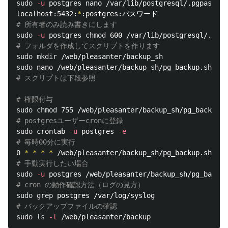
sudo
-u
 postgres nano /var/lib/postgresql/.pgpass

localhost:5432:
*
# 所有者のみ読み書きにします
sudo
-u
 postgres 
chmod 
# フォルダを作成してスクリプトを作ります
sudo mkdir
sudo 
# スクリプトは下段参照
# 権限付与
sudo chmod 
# postgresユーザーcronに登録
sudo 
crontab 
-u
 postgres 
-e
# 毎時00分に実行
0 
*
*
*
*
# 手動実行したい場合
sudo
-u
# cron の動作確認方法（ログの見方）
sudo grep 
# バックアップファイルの確認
sudo ls
-l