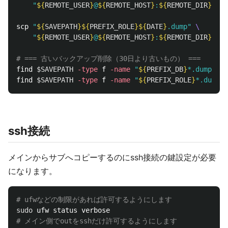
"
${
REMOTE_USER
}
@
${
REMOTE_HOST
}
:
${
REMOTE_DIR
}
"
scp 
"
${
SAVEPATH
}${
PREFIX_ROLE
}${
DATE
}
.dump"
\
"
${
REMOTE_USER
}
@
${
REMOTE_HOST
}
:
${
REMOTE_DIR
}
"
# === 古いバックアップ削除（30日より古いもの） ===
find 
$SAVEPATH
-type
 f 
-name
"
${
PREFIX_DB
}
*.dump"
-m
find 
$SAVEPATH
-type
 f 
-name
"
${
PREFIX_ROLE
}
*.dump"
ssh接続
メインからサブへコピーするのにssh接続の鍵設定が必要
になります。
# ufwなどの制限があれば許可するようにします
sudo 
# メイン側でoutをsshだけ許可するようにします