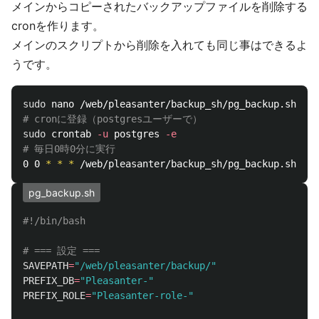
メインからコピーされたバックアップファイルを削除する
cronを作ります。
メインのスクリプトから削除を入れても同じ事はできるよ
うです。
sudo 
# cronに登録（postgresユーザーで）
sudo 
crontab 
-u
 postgres 
-e
# 毎日0時0分に実行
0 0 
*
*
*
pg_backup.sh
#!/bin/bash
# === 設定 ===
SAVEPATH
=
"/web/pleasanter/backup/"
PREFIX_DB
=
"Pleasanter-"
PREFIX_ROLE
=
"Pleasanter-role-"