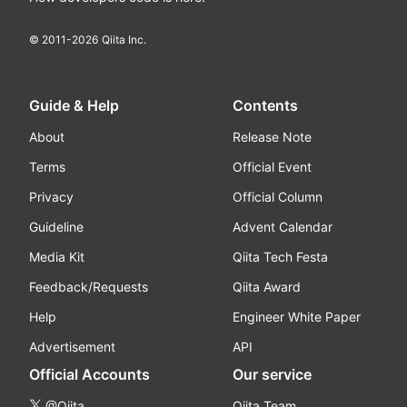
© 2011-
2026
Qiita Inc.
Guide & Help
Contents
About
Release Note
Terms
Official Event
Privacy
Official Column
Guideline
Advent Calendar
Media Kit
Qiita Tech Festa
Feedback/Requests
Qiita Award
Help
Engineer White Paper
Advertisement
API
Official Accounts
Our service
@Qiita
Qiita Team