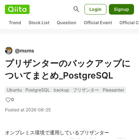
search
Login
Signup
Trend
Stock List
Question
Official Event
Official
@
msms
プリザンターのバックアップに
ついてまとめ_PostgreSQL
Ubuntu
PostgreSQL
backup
プリザンター
Pleasanter
0
Posted at
2026-06-25
オンプレミス環境で運用しているプリザンター