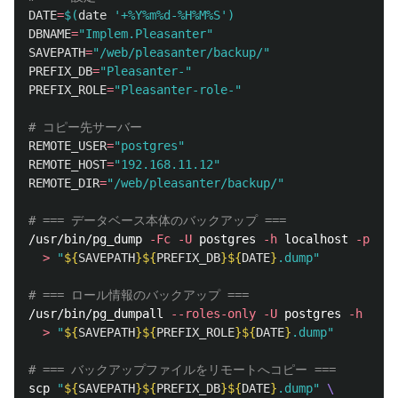
DATE
=
$(
date
'+%Y%m%d-%H%M%S'
)
DBNAME
=
"Implem.Pleasanter"
SAVEPATH
=
"/web/pleasanter/backup/"
PREFIX_DB
=
"Pleasanter-"
PREFIX_ROLE
=
"Pleasanter-role-"
# コピー先サーバー
REMOTE_USER
=
"postgres"
REMOTE_HOST
=
"192.168.11.12"
REMOTE_DIR
=
"/web/pleasanter/backup/"
# === データベース本体のバックアップ ===
/usr/bin/pg_dump 
-Fc
-U
 postgres 
-h
 localhost 
-p
 543
>
"
${
SAVEPATH
}${
PREFIX_DB
}${
DATE
}
.dump"
# === ロール情報のバックアップ ===
/usr/bin/pg_dumpall 
--roles-only
-U
 postgres 
-h
 loca
>
"
${
SAVEPATH
}${
PREFIX_ROLE
}${
DATE
}
.dump"
# === バックアップファイルをリモートへコピー ===
scp 
"
${
SAVEPATH
}${
PREFIX_DB
}${
DATE
}
.dump"
\