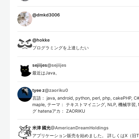
@
dmkd3006
@
hokke
プログラミングを上達したい
sejiijes
@
sejiijes
最近はJava。
tyee z
@
zaoriku0
言語： java, android, python, perl, php, cakePHP, C
maple, テーマ： テキストマイニング, NLP, 機械学習,
グ hatenaアカ： ZAORIKU
米津 國光
@
AmericanDreamHoldings
アプリケーション販売を始めました。 詳しくはX（旧Tw