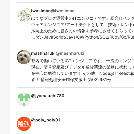
iwasiman
@
iwasiman
はてなブログ運営中のITエンジニアです。総合ITベンダ
ウェアエンジニア/アーキテクトとして、技術トレン
ル向上のために皆さんの情報を参考にさせてもらっていま
モダンJavaScript/Java/C#/Python/SQL/Ruby/G
mashharuki
@
mashharuki
都内で働いているICTエンジニアです。 一流のエン
現在、暗号資産及びデジタル通貨関連の業務に携わっ
を中心に勉強しています！ その他、Node.jsとReact.js
す！ 情報処理安全確保支援士 第022981号
@
jyamauchi780
@
poly_poly01