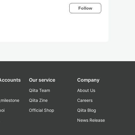
Follow
 Accounts
Our service
Company
Qiita Team
About Us
_milestone
Qiita Zine
Careers
poi
Official Shop
Qiita Blog
k
News Release