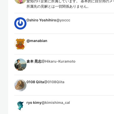
愛知のIT企業に所属しています。 基本的に自分用の
所属先の見解とは一切関係ありません。
Oshiro Yoshihiro
@
yoccc
@
manabian
倉本 晃志
@
Hikaru-Kuramoto
0108 Qiita
@
0108Qiita
ryo kimy
@
kimishima_cal