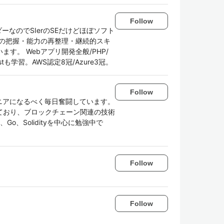
Follow
ーなのでSIerのSEだけどほぼソフト
ドの把握・能力の再整理・継続的スキ
す。 Webアプリ開発全般/PHP/
o/Rustも学習。AWS認定8冠/Azure3冠。
Follow
ジニアになるべく毎日奮闘しています。
ており、ブロックチェーン関連の技術
、Go、Solidityを中心に勉強中で
Follow
Follow