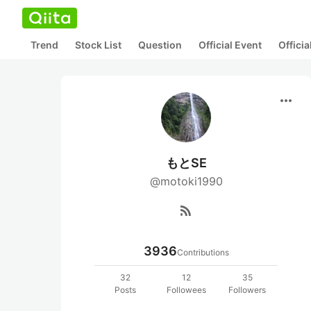
Trend
Stock List
Question
Official Event
Offici
more_horiz
もとSE
@motoki1990
rss_feed
3936
Contributions
32
12
35
Posts
Followees
Followers