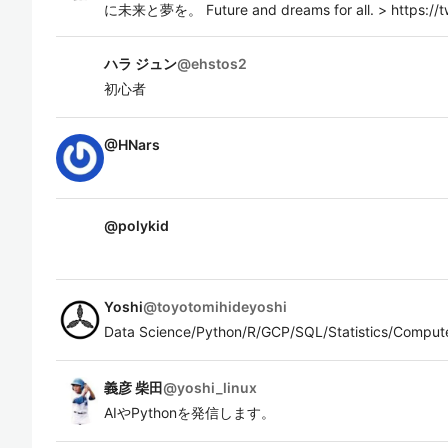
に未来と夢を。 Future and dreams for all. > https://t
ハラ ジュン
@
ehstos2
初心者
@
HNars
@
polykid
Yoshi
@
toyotomihideyoshi
Data Science/Python/R/GCP/SQL/Statistics/Comput
義彦 柴田
@
yoshi_linux
AIやPythonを発信します。