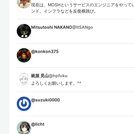
現在は、MOSHというサービスのエンジニアをやって
ンド、インフラなどを反復横跳び。
Mitsutoshi NAKANO
@
ItSANgo
@
konkon375
統規 見山
@
hpfuku
よろしくお願いします。^^
@
suzuki0000
@
licht