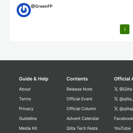
@
GreenFP
1
Guide & Help
Contents
Official
About
Release Note
@Qiita
Terms
Official Event
@qiita
Privacy
Official Column
@qiita
Guideline
Advent Calendar
Faceboo
Media Kit
Qiita Tech Festa
YouTube