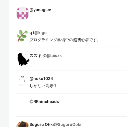
@
yanagiev
q t
@
kige
プログラミング学習中の超初心者です。
スズキ タ
@
taiszk
@
noko1024
しがない高専生
@
RRnineheads
Suguru Ohki
@
SuguruOoki