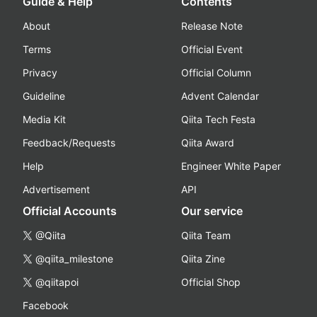
Guide & Help
Contents
About
Release Note
Terms
Official Event
Privacy
Official Column
Guideline
Advent Calendar
Media Kit
Qiita Tech Festa
Feedback/Requests
Qiita Award
Help
Engineer White Paper
Advertisement
API
Official Accounts
Our service
@Qiita
Qiita Team
@qiita_milestone
Qiita Zine
@qiitapoi
Official Shop
Facebook