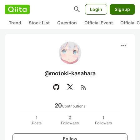
search
Login
Signup
Trend
Stock List
Question
Official Event
Official
more_horiz
@motoki-kasahara
rss_feed
20
Contributions
1
0
1
Posts
Followees
Followers
Follow