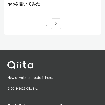
gasを書いてみた
navigate_next
1
/
3
How developers code is here.
© 2011-
2026
Qiita Inc.