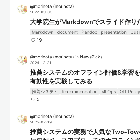
@
morinota
(
morinota
)
2022-09-03
大学院生がMarkdownでスライド作りた
Markdown
document
Pandoc
presentation
Quar
19
@
morinota
(
morinota
)
in
NewsPicks
2024-12-21
推薦システムのオフライン評価&学習を
有効性を実験してみる
推薦システム
Recommendation
MLOps
Off-Polic
5
@
morinota
(
morinota
)
2025-02-19
推薦システムの実務で人気なTwo-To