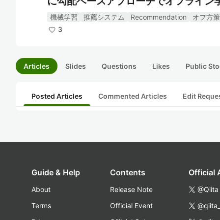
に勾配ベースアプローチでオフライン学
機械学習
推薦システム
Recommendation
オフ方策
3
Articles
Slides
Questions
Likes
Public Sto
Posted Articles
Commented Articles
Edit Reque
Guide & Help
Contents
Official
About
Release Note
@Qiita
Terms
Official Event
@qiita