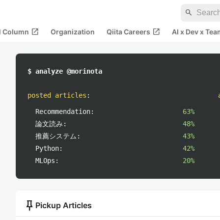
search
open_in_new
open_in_new
al Column
Organization
Qiita Careers
AI x Dev x Tea
$ analyze @morinota
posted articles
:
Recommendation:
63%
論文読み:
48%
推薦システム:
43%
Python:
42%
MLOps:
20%
push_pin
Pickup Articles