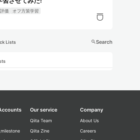
習させてみた!
評価
オフ方策学習
search
Search
ck Lists
sts
 Accounts
Our service
Company
Qiita Team
About Us
_milestone
Qiita Zine
Careers