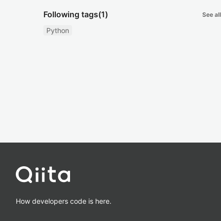
Following tags
(1)
See all
Python
How developers code is here.