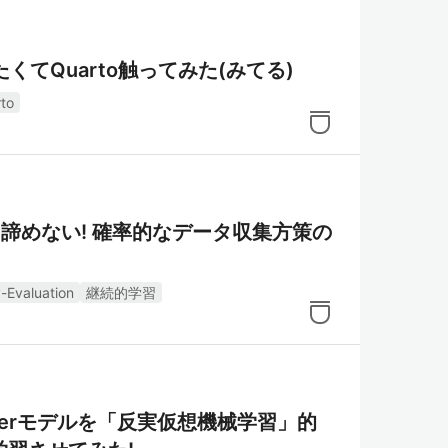
くてQuarto触ってみた(みてる)
to
諦めない! 確率的なデータ収集方策の
y-Evaluation
継続的学習
werモデルを「反実仮想機械学習」的