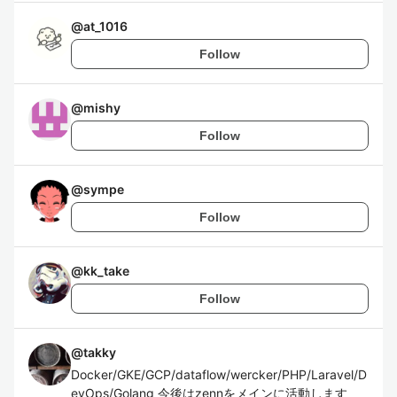
@
at_1016
Follow
@
mishy
Follow
@
sympe
Follow
@
kk_take
Follow
@
takky
Docker/GKE/GCP/dataflow/wercker/PHP/Laravel/D
evOps/Golang 今後はzennをメインに活動します