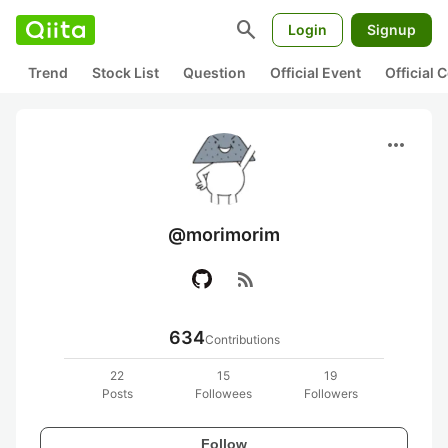
search
Login
Signup
Trend
Stock List
Question
Official Event
Official
more_horiz
@morimorim
rss_feed
634
Contributions
22
15
19
Posts
Followees
Followers
Follow