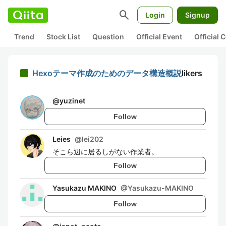
search
Login
Signup
Trend
Stock List
Question
Official Event
Official
Hexoテーマ作成のためのデータ構造概説
likers
@
yuzinet
Follow
Leies
@
lei202
そこら辺に居るしがない作業者。
Follow
Yasukazu MAKINO
@
Yasukazu-MAKINO
Follow