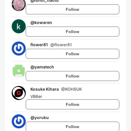
@
isnot_naoto
Follow
@
kowaren
Follow
flower81
@
flower81
Follow
@
yamatech
Follow
Kosuke Kihara
@
KOHSUK
VB6er
Follow
@
yuruku
Follow