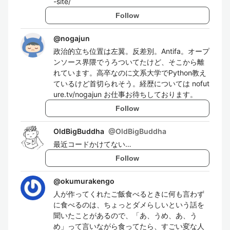
-site/
Follow
@
nogajun
政治的立ち位置は左翼。反差別。Antifa。オープ
ンソース界隈でうろついてたけど、そこから離
れています。高卒なのに文系大学でPython教え
ているけど首切られそう。経歴については nofut
ure.tv/nogajun お仕事お待ちしております。
Follow
OldBigBuddha
@
OldBigBuddha
最近コードかけてない…
Follow
@
okumurakengo
人が作ってくれたご飯食べるときに何も言わず
に食べるのは、ちょっとダメらしいという話を
聞いたことがあるので、「あ、うめ、あ、う
め」って言いながら食ってたら、すごい変な人