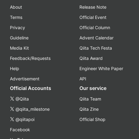
About
Release Note
Terms
Official Event
Privacy
Official Column
Guideline
Advent Calendar
Media Kit
Qiita Tech Festa
Feedback/Requests
Qiita Award
Help
Engineer White Paper
Advertisement
API
Official Accounts
Our service
@Qiita
Qiita Team
@qiita_milestone
Qiita Zine
@qiitapoi
Official Shop
Facebook