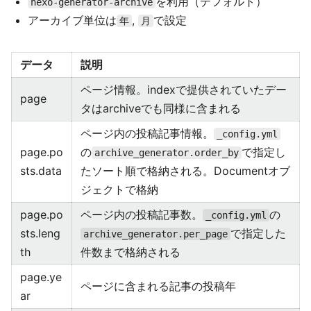
を利用（デフォルト）
hexo-generator-archive
アーカイブ単位は
,
で設定
年
月
データ
説明
ページ情報。indexで提供されていたデー
page
タはarchiveでも同様に含まれる
ページ内の投稿記事情報。
_config.yml
page.po
の
で指定し
archive_generator.order_by
sts.data
たソート順で格納される。Documentオブ
ジェクトで格納
page.po
ページ内の投稿記事数。
の
_config.yml
sts.leng
で指定した
archive_generator.per_page
th
件数まで格納される
page.ye
ページに含まれる記事の投稿年
ar