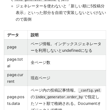
ジェネレーターを使わないと「新しい順に5投稿分
表示」といった部分を自前で実装しないといけない
ので面倒
データ
説明
ページ情報。インデックスジェネレータ
page
ーを利用しないとundefinedになる
page.tot
全ページ数
al
page.cur
現在ページ
rent
ページ内の投稿記事情報。
_config.yml
page.pos
の
で指定し
index_generator.order_by
ts.data
たソート順で格納される。Documentオ