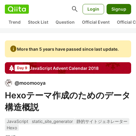
search
Login
Signup
Trend
Stock List
Question
Official Event
Official
info
More than 5 years have passed since last update.
JavaScript
Advent Calendar
2018
Day 9
@
moomooya
Hexoテーマ作成のためのデータ
構造概説
JavaScript
static_site_generator
静的サイトジェネレーター
Hexo