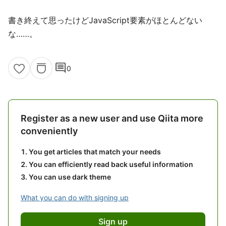
書き終えて思ったけどJavaScript要素がほとんどない
な……。
comment
0
Register as a new user and use Qiita more
conveniently
You get articles that match your needs
You can efficiently read back useful information
You can use dark theme
What you can do with signing up
Sign up