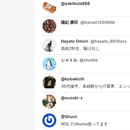
@
yakibuta888
陽紀 廣田
@
haruki120306b
Hayato Omori
@
hayato_8810xxx
高校2年生、駆け出し
シャトル
@
shuttle
@
kobakichi
30代後半、未経験からIT業界、エン
@
suzuki-x
@
Shunt
WSLでUbuntu使ってます