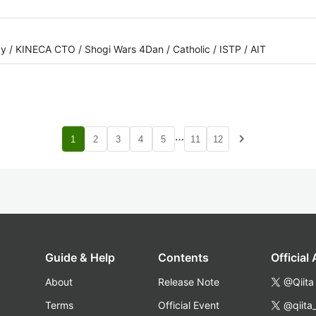
oday / KINECA CTO / Shogi Wars 4Dan / Catholic / ISTP / AIT
…
navigate_next
1
2
3
4
5
11
12
Guide & Help
Contents
Official
About
Release Note
@Qiita
Terms
Official Event
@qiita