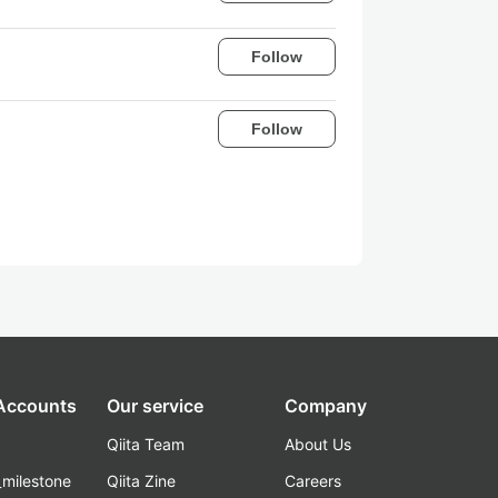
Follow
Follow
 Accounts
Our service
Company
Qiita Team
About Us
_milestone
Qiita Zine
Careers