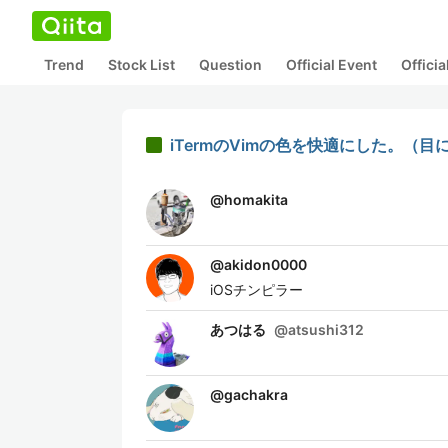
Trend
Stock List
Question
Official Event
Offici
iTermのVimの色を快適にした。（
@
homakita
@
akidon0000
iOSチンピラー
あつはる
@
atsushi312
@
gachakra