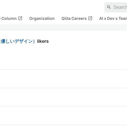
search
open_in_new
open_in_new
al Column
Organization
Qiita Careers
AI x Dev x Tea
目に優しいデザイン）
likers