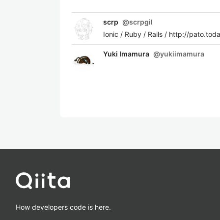
scrp
@
scrpgil
Ionic / Ruby / Rails / http://pato.t
Yuki Imamura
@
yukiimamura
How developers code is here.