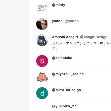
@
minty
yadon
@
yadon
Atsushi Asagiri
@
AsagiriDesign
フロントエンドエンジニア/UIUXデ
す。
@
kamotake
@
miyazaki_radish
@
MIYADADesign
@
yukihiko_27