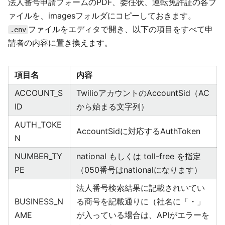
法人番号申請フォームのPDF、委任状、運転免許証の各フ
ァイルを、imagesフォルダにコピーしておきます。
ファイルをエディタで開き、以下の項目をすべて申
.env
請者の内容に置き換えます。
項目名
内容
ACCOUNT_S
TwilioアカウントのAccountSid（AC
ID
から始まる文字列）
AUTH_TOKE
AccountSidに対応するAuthToken
N
NUMBER_TY
national もしくは toll-free を指定
PE
（050番号はnationalになります）
法人番号検索結果に記載されいてい
BUSINESS_N
る商号を記載通りに（社名に「・」
AME
が入っている場合は、APIがエラーを