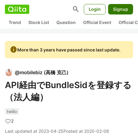
search
Login
Signup
Trend
Stock List
Question
Official Event
Official
info
More than 3 years have passed since last update.
@
mobilebiz
(
高橋 克己
)
API経由でBundleSidを登録する
（法人編）
twilio
2
Last updated at
2023-04-25
Posted at
2020-02-08