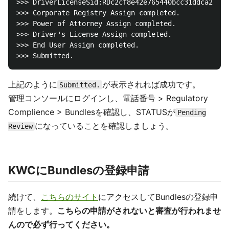
>>> DriverLicenseSid:RDc2cf8e42e765440bcc31ddca255d4
>>> Corporate Registry Assign completed.

>>> Power of Attorney Assign completed.

>>> Driver's License Assign completed.

>>> End User Assign completed.

上記のように
が表示されれば成功です。
Submitted.
管理コンソールにログインし、電話番号 > Regulatory
Complience > Bundlesを確認し、STATUSが
Pending
になっていることを確認しましょう。
Review
KWCにBundlesの登録申請
続けて、
こちらのサイト
にアクセスしてBundlesの登録申
請をします。
こちらの申請がされないと審査が行われませ
んので必ず行ってください。