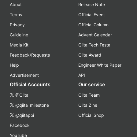
About
Release Note
Terms
Official Event
Privacy
Official Column
Guideline
Advent Calendar
Media Kit
Qiita Tech Festa
Feedback/Requests
Qiita Award
Help
Engineer White Paper
Advertisement
API
Official Accounts
Our service
@Qiita
Qiita Team
@qiita_milestone
Qiita Zine
@qiitapoi
Official Shop
Facebook
YouTube