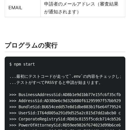
申請者のメールアドレス（審査結果
EMAIL
が通知されます）
プログラムの実行
$ npm start

...最初にテストコードが走って`.env`の内容をチェックします。
...テストがすべてPASSすると申請が始まります。

>>> BusinessAddressSid:AD8b1e9d1bb77e15fc6f35cfb6558
>>> AddressSid:AD380e6c9d32b880f61295997f57bb9290 cr
>>> BundleSid:BU654cedd57e8d1dbe883b1f6e64f79524 cre
>>> UserSid:IT64d005a291d9d525a2c815d7dd2abcb0 creat
>>> CorporateRegistrySid:RD03c8155f5cdcb714cb526d5c3
>>> PowerOfAttorneySid:RD59ee9826f674023d99b6ce63090