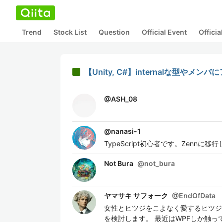
Trend
Stock List
Question
Official Event
Offici
【Unity, C#】internalな型
@
ASH_08
@
nanasi-1
TypeScript初心者です。Zennに移
Not Bura
@
not_bura
ヤマサキ サフォーク
@
EndOfData
女性とヒツジをこよなく愛するヒツジ
を検討します。 最近はWPFしか触