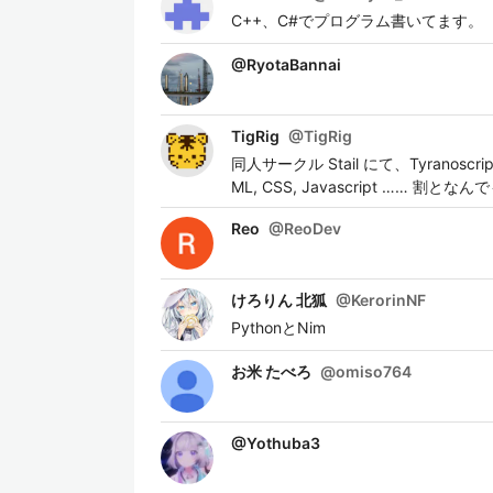
C++、C#でプログラム書いてます。
@
RyotaBannai
TigRig
@
TigRig
同人サークル Stail にて、Tyranoscript
ML, CSS, Javascript 
Reo
@
ReoDev
けろりん 北狐
@
KerorinNF
PythonとNim
お米 たべろ
@
omiso764
@
Yothuba3