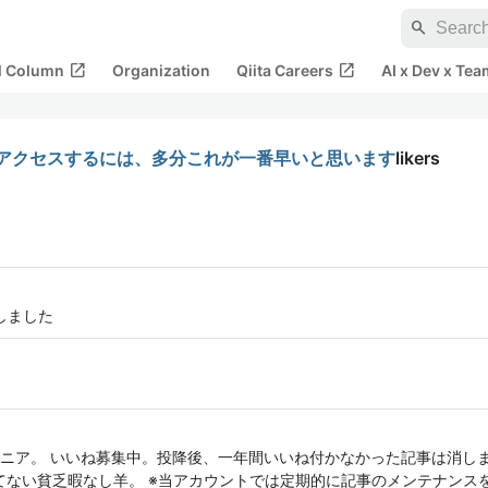
search
open_in_new
open_in_new
al Column
Organization
Qiita Careers
AI x Dev x Tea
やメンバにアクセスするには、多分これが一番早いと思います
likers
行しました
ニア。 いいね募集中。投降後、一年間いいね付かなかった記事は消しま
ってない貧乏暇なし羊。 ※当アカウントでは定期的に記事のメンテナンス