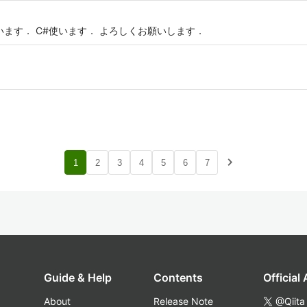
います． C#使います． よろしくお願いします．
navigate_next
1
2
3
4
5
6
7
Guide & Help
Contents
Official
About
Release Note
@Qiita