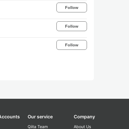
Follow
Follow
Follow
 Accounts
Our service
Company
Qiita Team
About Us