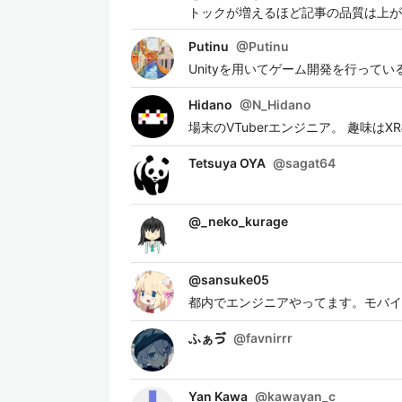
トックが増えるほど記事の品質は上が
Putinu
@
Putinu
Unityを用いてゲーム開発を行って
Hidano
@
N_Hidano
場末のVTuberエンジニア。 趣味
Tetsuya OYA
@
sagat64
@
_neko_kurage
@
sansuke05
都内でエンジニアやってます。モバイル
ふぁゔ
@
favnirrr
Yan Kawa
@
kawayan_c