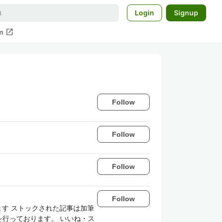
Login
Signup
open_in_new
m
Follow
Follow
Follow
Follow
す ストックされた記事は加筆
を行っております。 いいね・ス