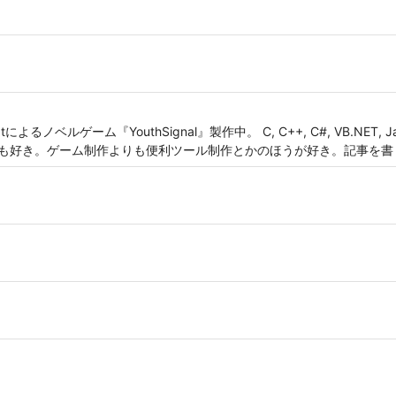
によるノベルゲーム『YouthSignal』製作中。 C, C++, C#, VB.NET, Java, 
…… 割となんでも好き。ゲーム制作よりも便利ツール制作とかのほうが好き。記事