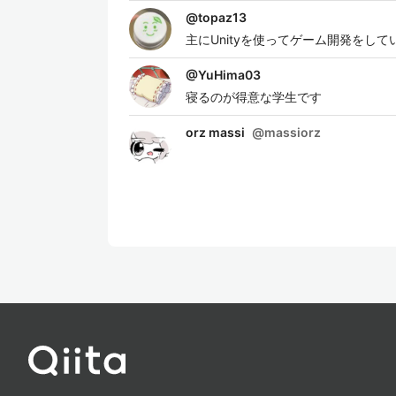
@
topaz13
主にUnityを使ってゲーム開発をして
@
YuHima03
寝るのが得意な学生です
orz massi
@
massiorz