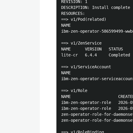
REVISION: 1

DESCRIPTION: Install complete

RESOURCES:

==> v1/Pod(related)

NAME                          
ibm-zen-operator-586599499-wwb
==> v1/ZenService

NAME      VERSION   STATUS     
lite-cr   6.4.4     Completed  
==> v1/ServiceAccount

NAME                          
ibm-zen-operator-serviceaccoun
==> v1/Role

NAME                    CREATED
ibm-zen-operator-role   2026-0
ibm-zen-operator-role   2026-0
zen-operator-role-for-daemonse
zen-operator-role-for-daemonse
==> v1/RoleBinding
