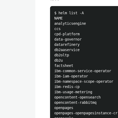
$ helm list -A

NAME                          
analyticsengine               
ccs                           
cpd-platform                  
data-governor                 
datarefinery                  
db2aaservice                  
db2oltp                       
db2u                          
factsheet                     
ibm-common-service-operator   
ibm-iam-operator              
ibm-namespace-scope-operator  
ibm-redis-cp                  
ibm-usage-metering            
opencontent-opensearch        
opencontent-rabbitmq          
openpages                     
openpages-openpagesinstance-cr