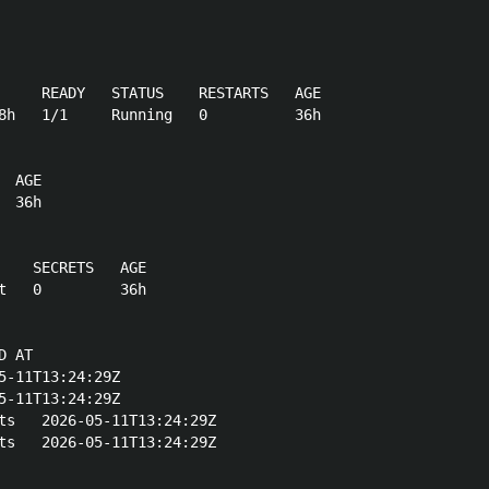
     READY   STATUS    RESTARTS   AGE

8h   1/1     Running   0          36h

 AGE

 36h

    SECRETS   AGE

t   0         36h

 AT

5-11T13:24:29Z

5-11T13:24:29Z

ts   2026-05-11T13:24:29Z

ts   2026-05-11T13:24:29Z
