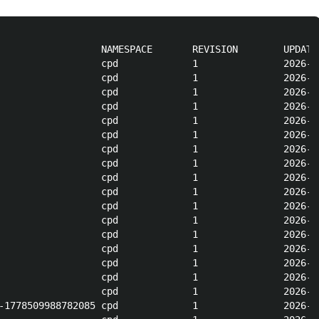
                  NAMESPACE       REVISION        UPDATE
                  cpd             1               2026-0
                  cpd             1               2026-0
                  cpd             1               2026-0
                  cpd             1               2026-0
                  cpd             1               2026-0
                  cpd             1               2026-0
                  cpd             1               2026-0
                  cpd             1               2026-0
                  cpd             1               2026-0
                  cpd             1               2026-0
                  cpd             1               2026-0
                  cpd             1               2026-0
                  cpd             1               2026-0
                  cpd             1               2026-0
                  cpd             1               2026-0
                  cpd             1               2026-0
                  cpd             1               2026-0
-1778509988782085 cpd             1               2026-0