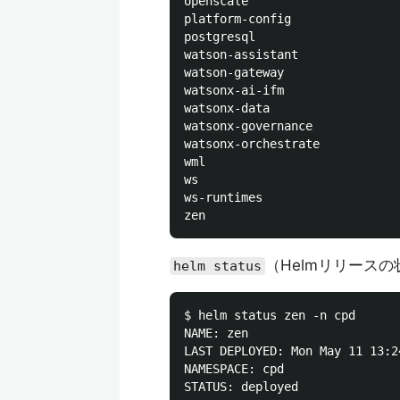
openscale                     
platform-config               
postgresql                    
watson-assistant              
watson-gateway                
watsonx-ai-ifm                
watsonx-data                  
watsonx-governance            
watsonx-orchestrate           
wml                           
ws                            
ws-runtimes                   
（Helmリリース
helm status
$ helm status zen -n cpd

NAME: zen

LAST DEPLOYED: Mon May 11 13:24
NAMESPACE: cpd

STATUS: deployed
