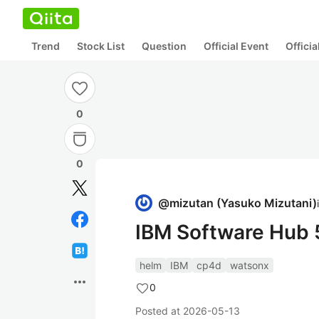
Trend
Stock List
Question
Official Event
Offici
0
0
@
mizutan
(
Yasuko Mizutani
)
IBM Software 
helm
IBM
cp4d
watsonx
more_horiz
0
Posted at
2026-05-13