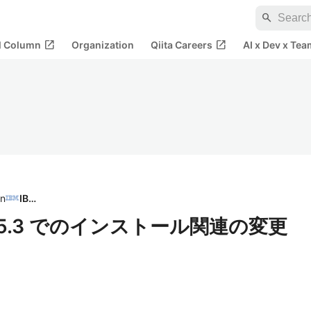
search
open_in_new
open_in_new
al Column
Organization
Qiita Careers
AI x Dev x Tea
in
IBM
Hub 5.3 でのインストール関連の変更