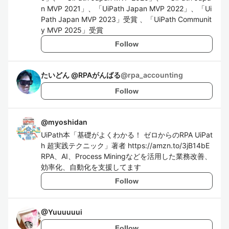
n MVP 2021」、「UiPath Japan MVP 2022」、「Ui
Path Japan MVP 2023」受賞 、「UiPath Communit
y MVP 2025」受賞
Follow
たいどん @RPAがんばる
@
rpa_accounting
Follow
@
myoshidan
UiPath本「基礎がよくわかる！ ゼロからのRPA UiPat
h 超実践テクニック」著者 https://amzn.to/3jB14bE
RPA、AI、Process Miningなどを活用した業務改善、
効率化、自動化を支援してます
Follow
@
Yuuuuuui
Follow