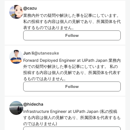
@
cazu
業務内外での疑問や解決した事を記事にしています。
私の投稿する内容は個人の見解であり、所属団体を代
表するものではありません。
Follow
Jun li
@
utanesuke
Forward Deployed Engineer at UiPath Japan 業務内
外での疑問や解決した事を記事にしています。 私の
投稿する内容は個人の見解であり、所属団体を代表す
るものではありません。
Follow
@
hidecha
Infrastructure Engineer at UiPath Japan (私の投稿
する内容は個人の見解であり、所属団体を代表するも
のではありません)