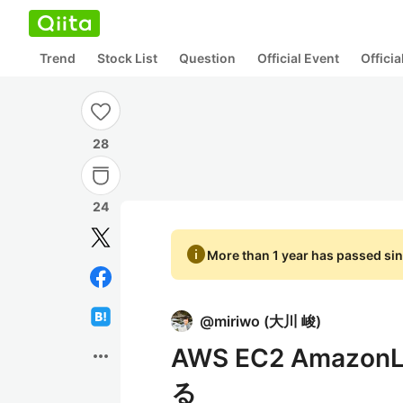
Trend
Stock List
Question
Official Event
Offici
28
24
info
More than 1 year has passed sin
@
miriwo
(
大川 峻
)
AWS EC2 Amazo
more_horiz
る