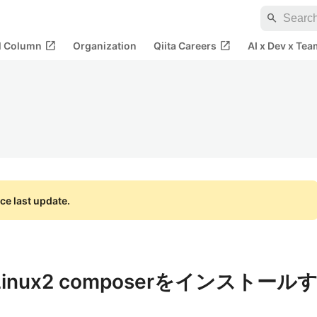
search
open_in_new
open_in_new
al Column
Organization
Qiita Careers
AI x Dev x Tea
ce last update.
nLinux2 composerをインストール