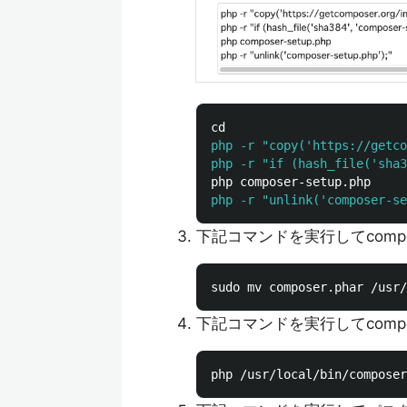
php -r "copy('https://getco
php -r "if (hash_file('sha3
php -r "unlink('composer-se
下記コマンドを実行してcomp
下記コマンドを実行してcomp