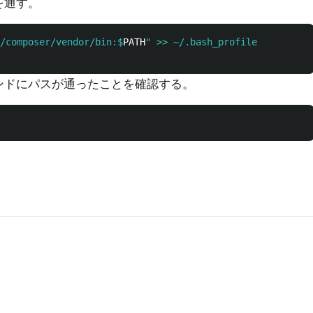
を通す。
/composer/vendor/bin:$
PATH
ンドにパスが通ったことを確認する。