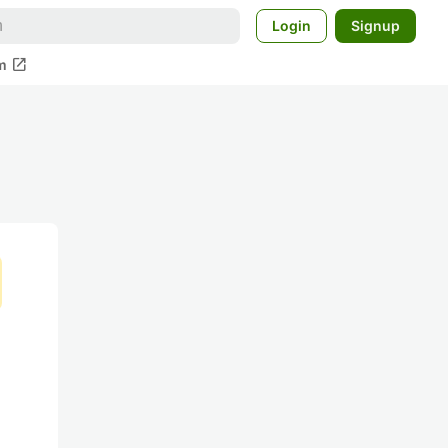
Login
Signup
open_in_new
m
す