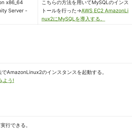
 on x86_64
こちらの方法を用いてMySQLのインス
ty Server -
トールを行った→
AWS EC2 AmazonLi
nux2にMySQLを導入する。
AmazonLinux2のインスタンスを起動する。
みよう!
に実行できる。