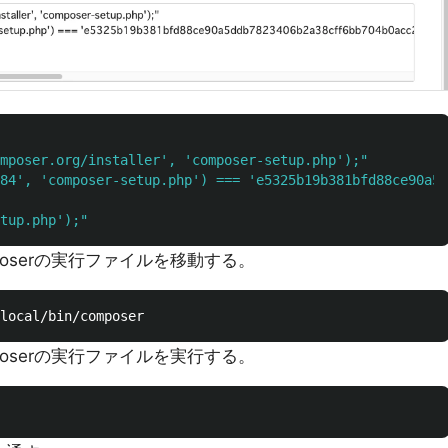
mposer.org/installer', 'composer-setup.php');
84', 'composer-setup.php') === 'e5325b19b381bfd88ce90a5d
tup.php');
oserの実行ファイルを移動する。
oserの実行ファイルを実行する。