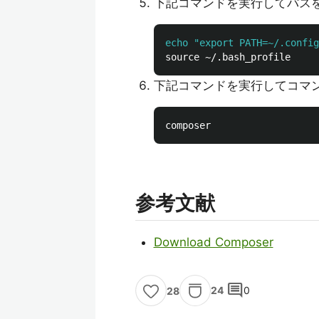
下記コマンドを実行してパス
echo "export PATH=~/.config
下記コマンドを実行してコマ
参考文献
Download Composer
comment
24
0
28