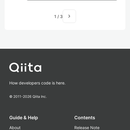
navigate_next
1
/
3
How developers code is here.
© 2011-
2026
Qiita Inc.
Guide & Help
Contents
About
Release Note