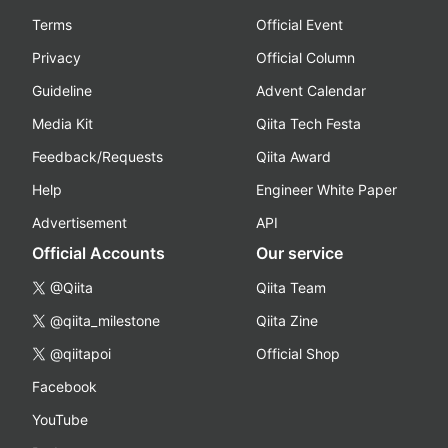
Terms
Official Event
Privacy
Official Column
Guideline
Advent Calendar
Media Kit
Qiita Tech Festa
Feedback/Requests
Qiita Award
Help
Engineer White Paper
Advertisement
API
Official Accounts
Our service
@Qiita
Qiita Team
@qiita_milestone
Qiita Zine
@qiitapoi
Official Shop
Facebook
YouTube