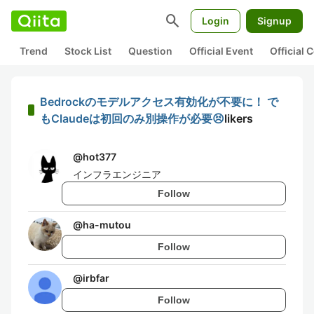
search
Login
Signup
Trend
Stock List
Question
Official Event
Official
Bedrockのモデルアクセス有効化が不要に！ で
もClaudeは初回のみ別操作が必要😣
likers
@
hot377
インフラエンジニア
Follow
@
ha-mutou
Follow
@
irbfar
Follow