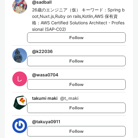
@
sadball
26歳のエンジニア（仮） キーワード：Spring b
oot,Nuxt.js,Ruby on rails,Kotlin,AWS 保有資
格：AWS Certified Solutions Architect - Profes
sional (SAP-C02)
Follow
@
k22036
Follow
@
wasa0704
Follow
takumi maki
@
t_maki
Follow
@
takuya0911
Follow