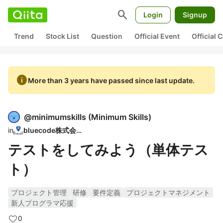
search
Login
Signup
Trend
Stock List
Question
Official Event
Official
info
More than 3 years have passed since last update.
@
minimumskills
(
Minimum Skills
)
in
bluecode株式会社
テストをしてみよう（単体テス
ト）
プロジェクト管理
研修
要件定義
プロジェクトマネジメント
新人プログラマ応援
0