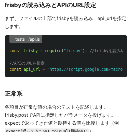
frisbyの読み込みとAPIのURL設定
まず、ファイルの上部でfrisbyを読み込み、api_urlを指定
します。
__tests__/api.js
const
frisby
=
require
(
"
frisby
"
);
//frisbyを読み込む
//APIのURLを指定
const
api_url
=
"
https://script.google.com/macros
正常系
各項目が正常な値の場合のテストを記述します。
frisby.postでAPIに指定したパラメータを投げます。
expectで返ってきた値と期待する値を比較します（例
）。
expect(返ってきた値).toEqual(期待値);