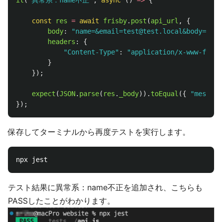
it
(
"
異常系：name不正
"
,
async 
()
=>
{
const
res
=
await
frisby
.
post
(
api_url
,
{
body
:
"
name=&email=test@test.local&body=fooo
headers
:
{
"
Content-Type
"
:
"
application/x-www-form-
}
});
expect
(
JSON
.
parse
(
res
.
_body
)).
toEqual
({
"
message
});
保存してターミナルから再度テストを実行します。
テスト結果に異常系：name不正を追加され、こちらも
PASSしたことがわかります。