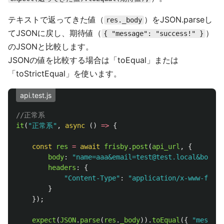
テキストで返ってきた値（
）をJSON.parseし
res._body
てJSONに戻し、期待値（
）
{ "message": "success!" }
のJSONと比較します。
JSONの値を比較する場合は「toEqual」または
「toStrictEqual」を使います。
api.test.js
//正常系
it
(
"
正常系
"
,
async 
()
=>
{
const
res
=
await
frisby
.
post
(
api_url
,
{
body
:
"
name=aaa&email=test@test.local&body=f
headers
:
{
"
Content-Type
"
:
"
application/x-www-form-
}
});
expect
(
JSON
.
parse
(
res
.
_body
)).
toEqual
({
"
message