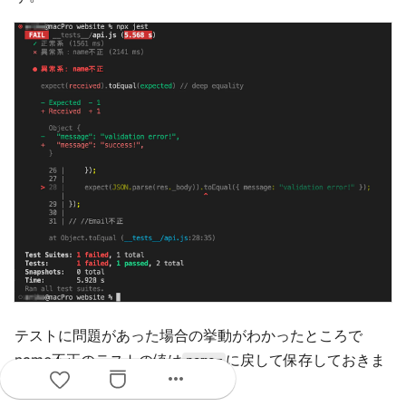
テストに問題があった場合の挙動がわかったところで
name不正のテストの値は
に戻して保存しておきま
name=
more_horiz
す。