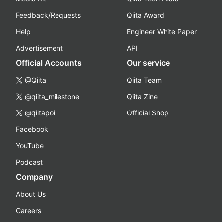
Feedback/Requests
Qiita Award
Help
Engineer White Paper
Advertisement
API
Official Accounts
Our service
@Qiita
Qiita Team
@qiita_milestone
Qiita Zine
@qiitapoi
Official Shop
Facebook
YouTube
Podcast
Company
About Us
Careers