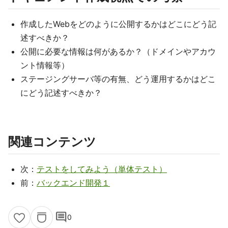
作成したWebをどのように公開するかはどこにどう記
述すべきか？
公開に必要な情報は何があるか？（ドメインやアカウ
ント情報等）
ステージングサーバ等の有無、どう運用するかはどこ
にどう記述すべきか？
関連コンテンツ
次：
テストをしてみよう（単体テスト）
前：
バックエンド開発１
comment
0