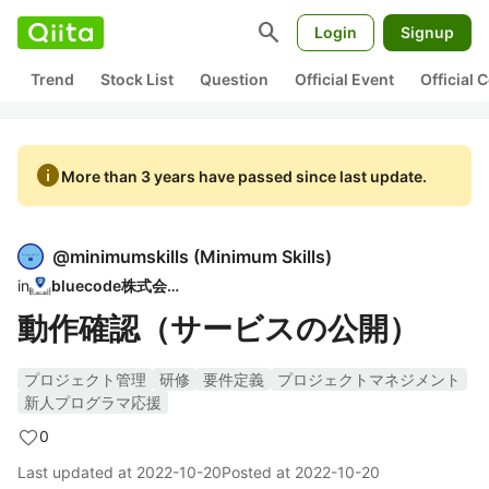
search
Login
Signup
Trend
Stock List
Question
Official Event
Official
info
More than 3 years have passed since last update.
@
minimumskills
(
Minimum Skills
)
in
bluecode株式会社
動作確認（サービスの公開）
プロジェクト管理
研修
要件定義
プロジェクトマネジメント
新人プログラマ応援
0
Last updated at
2022-10-20
Posted at
2022-10-20