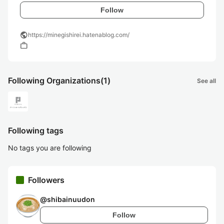
Follow
public
https://minegishirei.hatenablog.com/
work
Following Organizations
(1)
See all
Following tags
No tags you are following
Followers
@
shibainuudon
Follow