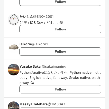
Follow
たいしん
@
SNQ-2001
24卒 / iOS Dev / どすこい塾
Follow
isikoro
@
isikoro1
Follow
Yusuke Sakai
@
sakaimaging
Pythonのnativeになりたい学生. Python native, not t
oday. English native, far away. Snake native, on th
e way ·🐍
Follow
Masaya Tatehara
@
TM38A7