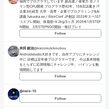
福岡でプログラマしています 超高速／省電力 非ノイ
マン型CPU開発 プログラマ歴42年、158言語書き IT
企業3社経営 大学・高専・企業でプログラミング&AI
講義 fukuoka.ex／ElixirConf JP創設 2023年スペ107
コスプレ開始、体脂肪-9.2kg/5ヶ月 2025年1月STEP
N開始、3月STEPNGO開始⋯毎日プレイ
Follow
米田 鋭治
@
kaizokukikoubou
Androidstudio大好きです。自作アプリにチャレンジ
中に 目標は定年後プログラマーです。 今は基本情報
をとらずに応用情報にチャレンジ中。 パイソンも勉
強開始してます
Follow
@
nero-15
Follow