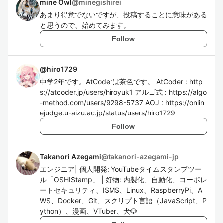
mine Owl
@
minegishirei
あまり得意でないですが、投稿することに意味がある
と思うので、始めてみます。
Follow
@
hiro1729
中学2年です。AtCoderは茶色です。 AtCoder : http
s://atcoder.jp/users/hiroyuk1 アルゴ式 : https://algo
-method.com/users/9298-5737 AOJ : https://onlin
ejudge.u-aizu.ac.jp/status/users/hiro1729
Follow
Takanori Azegami
@
takanori-azegami-jp
エンジニア| 個人開発: YouTubeタイムスタンプツー
ル「OSHIStamp」 | 好物: 内製化、自動化、コーポレ
ートセキュリティ、ISMS、Linux、RaspberryPi、A
WS、Docker、Git、スクリプト言語（JavaScript、P
ython）、漫画、VTuber、犬🐶