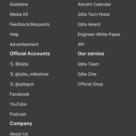
Guideline
Advent Calendar
Media Kit
Qiita Tech Festa
Feedback/Requests
Qiita Award
Help
Engineer White Paper
Advertisement
API
Official Accounts
Our service
@Qiita
Qiita Team
@qiita_milestone
Qiita Zine
@qiitapoi
Official Shop
Facebook
YouTube
Podcast
Company
About Us