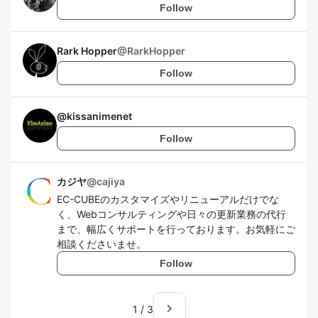
Follow
Rark Hopper
@
RarkHopper
Follow
@
kissanimenet
Follow
カジヤ
@
cajiya
EC-CUBEのカスタマイズやリニューアルだけでな
く、Webコンサルティングや日々の更新業務の代行
まで、幅広くサポートを行っております。お気軽にご
相談くださいませ。
Follow
navigate_next
1
/
3