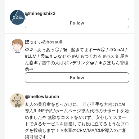
@
minegishix2
Follow
ほっすぃ
@
hossuii
🐯🚬…あっあっ🙄 / 🐔…起きてますー☕️🥱 / #GenAI /
#LLM / 🧑‍💻👨‍🍳なぜか #AI もつくれる #パスタ 屋さ
ん🤖🍝 / 🦁中の人はポンデリング🍩 / 🌵さぼちん管理
🫠🧈
Follow
@
mellowlaunch
友人の美容室をきっかけに、 ITが苦手な方向けにAI
導入/LINE予約/ホームページ導入代行のサポートを始
めました🌱 無駄なコストをかけず、安心してスター
トできるサービスを目指してお役に立てるようなブロ
グを投稿します！ ※本業のCRM/MA/CDP導入のご相
談可能です