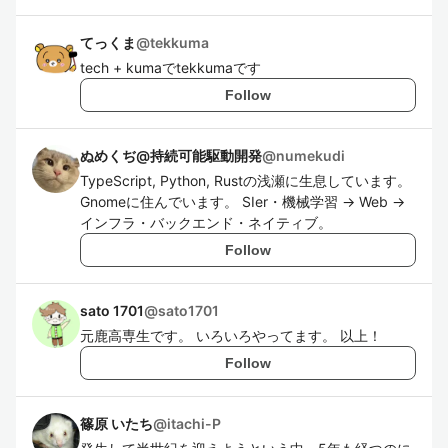
てっくま
@
tekkuma
tech + kumaでtekkumaです
Follow
ぬめくぢ@持続可能駆動開発
@
numekudi
TypeScript, Python, Rustの浅瀬に生息しています。
Gnomeに住んでいます。 SIer・機械学習 -> Web ->
インフラ・バックエンド・ネイティブ。
Follow
sato 1701
@
sato1701
元鹿高専生です。 いろいろやってます。 以上！
Follow
篠原 いたち
@
itachi-P