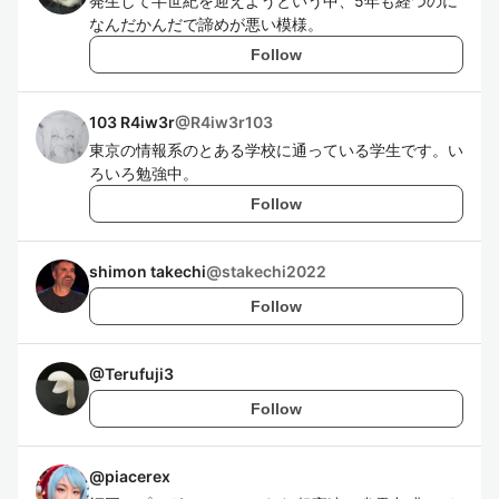
発生して半世紀を迎えようという中、5年も経つのに
なんだかんだで諦めが悪い模様。
Follow
103 R4iw3r
@
R4iw3r103
東京の情報系のとある学校に通っている学生です。い
ろいろ勉強中。
Follow
shimon takechi
@
stakechi2022
Follow
@
Terufuji3
Follow
@
piacerex