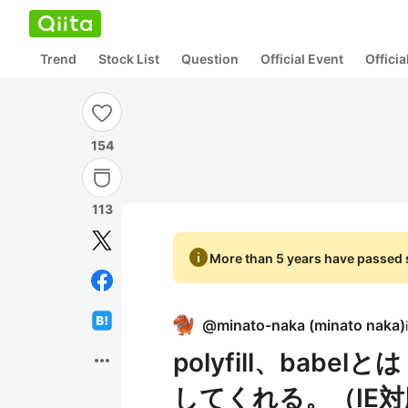
Trend
Stock List
Question
Official Event
Offici
154
113
info
More than 5 years have passed s
@
minato-naka
(
minato naka
)
polyfill、bab
more_horiz
してくれる。（IE