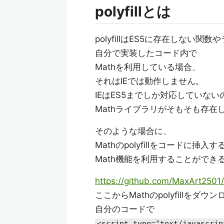
polyfillとは
polyfillはES5に存在しない
自分で実装したコード内で
Mathを利用している場合、
それはIEでは動作しません。
IEはES5までしか対応していない
Mathライブラリがそもそも存在
そのような場合に、
Mathのpolyfillをコードに挿入
Math機能を利用することができ
https://github.com/MaxArt2501
ここからMathのpolyfillをダウ
自分のコードで
<script type="text/javascrip