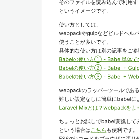
そのファイルを読み込んで利用す
というイメージです。
使い方としては、
webpackやgulpなどビルド
使うことが多いです。
具体的な使い方は別の記事をご参
Babelの使い方① - Babel単体
Babelの使い方② - Babel + Gul
Babelの使い方③ - Babel + Web
webpackのラッパーツールであるLa
難しい設定なしに簡単にbabel
Laravel Mixとは？webpac
ちょっとお試しでbabel変換して
という場合は
こちら
も便利です。
ES6のjsコードをブラウザに張