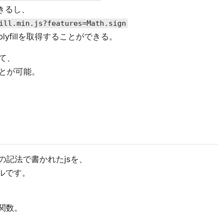
できるし、
ill.min.js?features=Math.sign
olyfillを取得することができる。
て、
ることが可能。
ンの記法で書かれたjsを、
ルです。
関数。