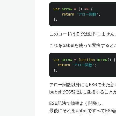
var
arrow
=
()
=>
{
return
'
アロー関数
'
;
};
このコードはIEでは動作しません
これをbabelを使って変換する
var
arrow
=
function
arrow
()
{
return
'
アロー関数
'
;
};
アロー関数以外にもES6で出た
babelでES5記法に変換するこ
ES6記法で効率よく開発し、
最後にそれをbabelですべてES