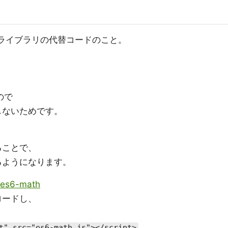
関数やライブラリの代替コードのこと。
ので
しないためです。
することで、
るようになります。
/es6-math
ンロードし、
t" src="es6-math.js"></script>