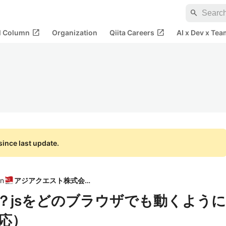
search
open_in_new
open_in_new
al Column
Organization
Qiita Careers
AI x Dev x Tea
ince last update.
in
アジアクエスト株式会社
elとは？jsをどのブラウザでも動くように
対応）