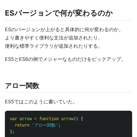
ESバージョンで何が変わるのか
ESのバージョンが上がると具体的に何が変わるのか。
より書きやすく便利な文法が追加されたり、
便利な標準ライブラリが追加されたりする。
ES5とES6の例でメジャーなものだけをピックアップ。
アロー関数
ES5ではこのように書いていた。
var
arrow
=
function
arrow
()
{
return
'
アロー関数
'
;
};