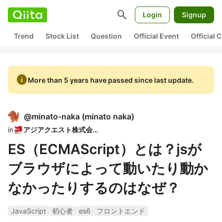
search
Login
Signup
Trend
Stock List
Question
Official Event
Official
info
More than 5 years have passed since last update.
@
minato-naka
(
minato naka
)
in
アジアクエスト株式会社
ES（ECMAScript）とは？jsが
ブラウザによって動いたり動か
なかったりするのはなぜ？
JavaScript
初心者
es6
フロントエンド