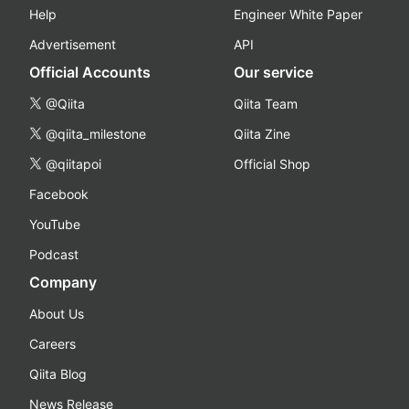
Help
Engineer White Paper
Advertisement
API
Official Accounts
Our service
@Qiita
Qiita Team
@qiita_milestone
Qiita Zine
@qiitapoi
Official Shop
Facebook
YouTube
Podcast
Company
About Us
Careers
Qiita Blog
News Release