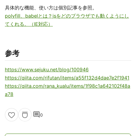
具体的な機能、使い方は個別記事を参照。
polyfill、babelとは？jsをどのブラウザでも動くようにし
てくれる。（IE対応）
参考
https://www.sejuku.net/blog/100946
https://qiita.com/rifutan/items/a55f132d4dae7e2f1941
https://qiita.com/rana_kualu/items/1f98c1a642102f48a
a78
comment
0