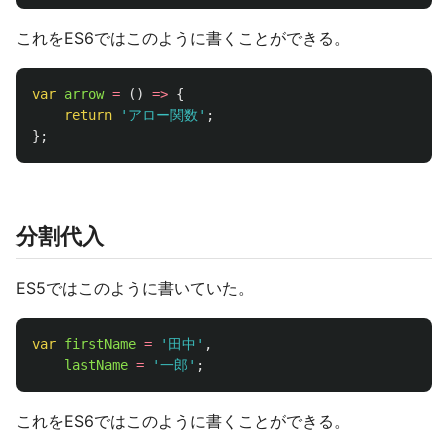
これをES6ではこのように書くことができる。
var
arrow
=
()
=>
{
return
'
アロー関数
'
;
};
分割代入
ES5ではこのように書いていた。
var
firstName
=
'
田中
'
,
lastName
=
'
一郎
'
;
これをES6ではこのように書くことができる。