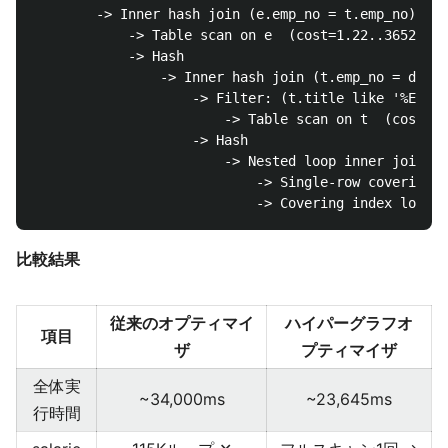
        -> Inner hash join (e.emp_no = t.emp_no)  (c
            -> Table scan on e  (cost=1.22..365230 r
            -> Hash

                -> Inner hash join (t.emp_no = de.em
                    -> Filter: (t.title like '%Engin
                        -> Table scan on t  (cost=2.
                    -> Hash

                        -> Nested loop inner join  (
                            -> Single-row covering i
比較結果
従来のオプティマイ
ハイパーグラフオ
項目
ザ
プティマイザ
全体実
~34,000ms
~23,645ms
行時間