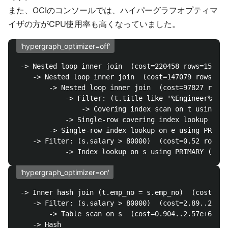
また、OCIのコンソールでは、ハイパーグラフオプティマ
イザの方がCPU使用率も高くなっていました。
'hypergraph_optimizer=off'
 -> Nested loop inner join  (cost=220458 rows=159391
    -> Nested loop inner join  (cost=147079 rows=491
        -> Nested loop inner join  (cost=97827 rows=
            -> Filter: (t.title like '%Engineer%')  
                -> Covering index scan on t using PR
            -> Single-row covering index lookup on d
        -> Single-row index lookup on e using PRIMAR
    -> Filter: (s.salary > 80000)  (cost=0.52 rows=3
'hypergraph_optimizer=on'
 -> Inner hash join (t.emp_no = s.emp_no)  (cost=1.5
    -> Filter: (s.salary > 80000)  (cost=2.89..2.73e
        -> Table scan on s  (cost=0.904..2.57e+6 row
    -> Hash
