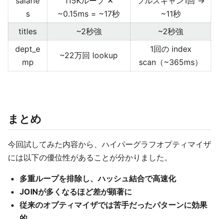
salarie
115Kループ ✕
フルスキャン1回 →
s
~0.15ms = ~17秒
~11秒
titles
~2秒強
~2秒強
dept_e
1回の index
~22万回 lookup
mp
scan（~365ms）
まとめ
今回試してみた内容から、ハイパーグラフオプティマイザ
には以下の優位性があることが分かりました。
多重ループを排除し、ハッシュ結合で高速化
JOINが多くなるほど差が顕著に
従来のオプティマイザでは苦手だったパターンに効果
的