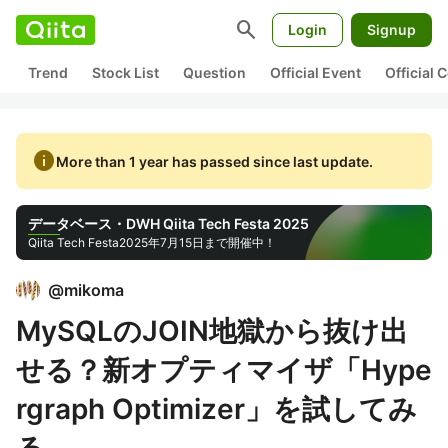
search
Login
Signup
Trend
Stock List
Question
Official Event
Official
info
More than 1 year has passed since last update.
データベース・DWH Qiita Tech Festa 2025
Qiita Tech Festa
2025年7月15日まで開催中！
@
mikoma
MySQLのJOIN地獄から抜け出
せる？新オプティマイザ「Hype
rgraph Optimizer」を試してみ