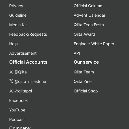
Privacy
Official Column
Guideline
Advent Calendar
Media Kit
Qiita Tech Festa
Feedback/Requests
Qiita Award
Help
Engineer White Paper
Advertisement
API
Official Accounts
Our service
@Qiita
Qiita Team
@qiita_milestone
Qiita Zine
@qiitapoi
Official Shop
Facebook
YouTube
Podcast
Company