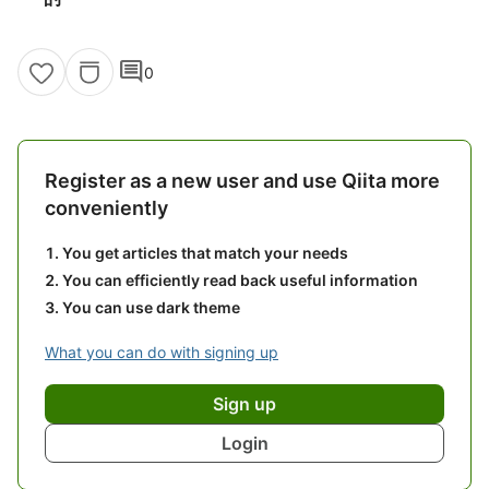
comment
0
Register as a new user and use Qiita more
conveniently
You get articles that match your needs
You can efficiently read back useful information
You can use dark theme
What you can do with signing up
Sign up
Login