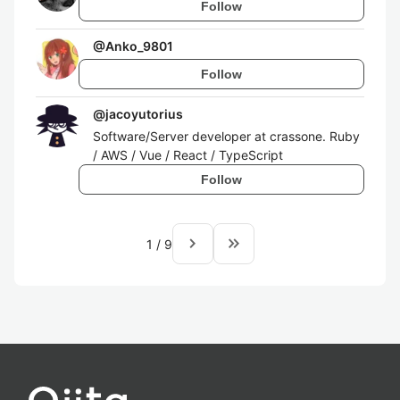
Follow
@
Anko_9801
Follow
@
jacoyutorius
Software/Server developer at crassone. Ruby
/ AWS / Vue / React / TypeScript
Follow
navigate_next
keyboard_double_arrow_right
1
/
9