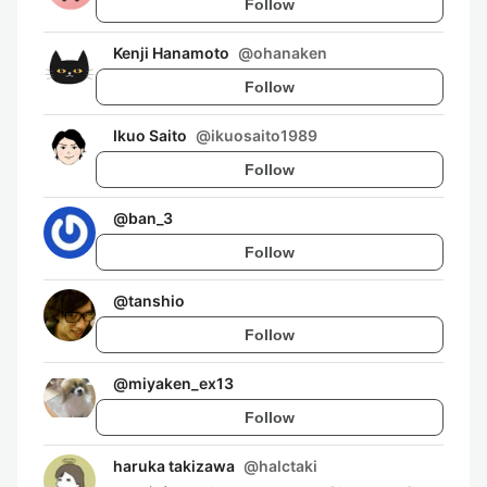
Follow
Kenji Hanamoto
@
ohanaken
Follow
Ikuo Saito
@
ikuosaito1989
Follow
@
ban_3
Follow
@
tanshio
Follow
@
miyaken_ex13
Follow
haruka takizawa
@
halctaki