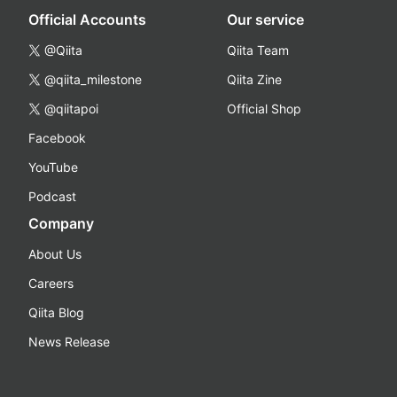
Official Accounts
Our service
@Qiita
Qiita Team
@qiita_milestone
Qiita Zine
@qiitapoi
Official Shop
Facebook
YouTube
Podcast
Company
About Us
Careers
Qiita Blog
News Release