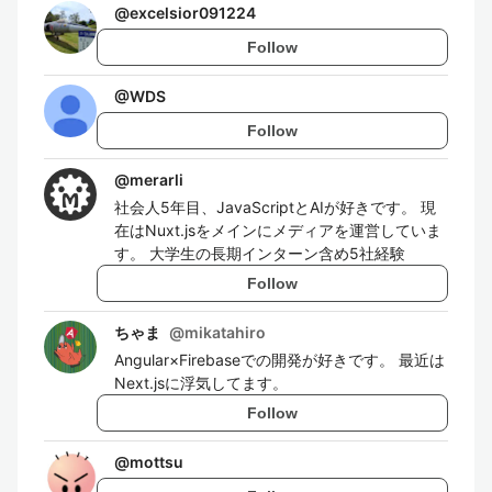
@
excelsior091224
Follow
@
WDS
Follow
@
merarli
社会人5年目、JavaScriptとAIが好きです。 現
在はNuxt.jsをメインにメディアを運営していま
す。 大学生の長期インターン含め5社経験
Follow
ちゃま
@
mikatahiro
Angular×Firebaseでの開発が好きです。 最近は
Next.jsに浮気してます。
Follow
@
mottsu