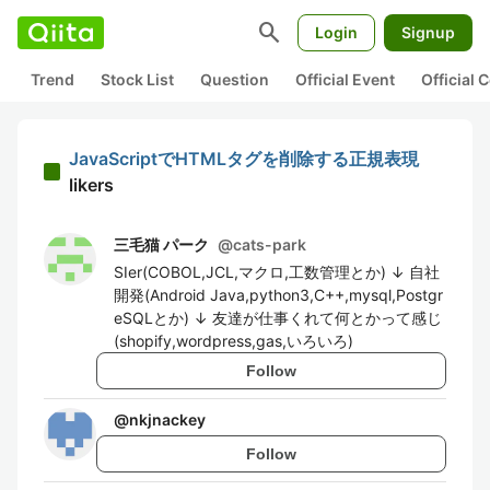
search
Login
Signup
Trend
Stock List
Question
Official Event
Official
JavaScriptでHTMLタグを削除する正規表現
likers
三毛猫 パーク
@
cats-park
SIer(COBOL,JCL,マクロ,工数管理とか) ↓ 自社
開発(Android Java,python3,C++,mysql,Postgr
eSQLとか) ↓ 友達が仕事くれて何とかって感じ
(shopify,wordpress,gas,いろいろ)
Follow
@
nkjnackey
Follow