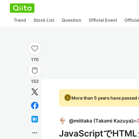
Trend
Stock List
Question
Official Event
Offici
170
152
info
More than 5 years have passed s
@
miiitaka
(
Takami Kazuya
)
in
JavaScriptで
more_horiz