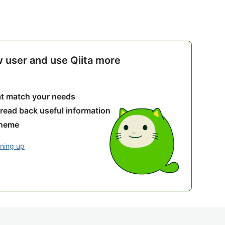
w user and use Qiita more
hat match your needs
 read back useful information
theme
gning up