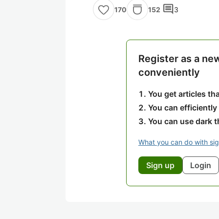
comment
152
3
170
Register as a ne
conveniently
You get articles t
You can efficiently
You can use dark 
What you can do with si
Sign up
Login