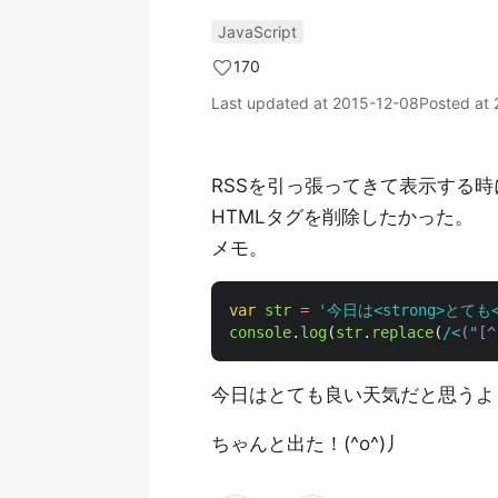
JavaScript
170
Last updated at
2015-12-08
Posted at
RSSを引っ張ってきて表示する
HTMLタグを削除したかった。
メモ。
var
str
=
'
今日は<strong>とても</
console
.
log
(
str
.
replace
(
/<
(
"
[^
今日はとても良い天気だと思うよ
ちゃんと出た！(^o^)丿