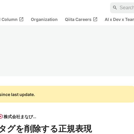
search
open_in_new
open_in_new
al Column
Organization
Qiita Careers
AI x Dev x Tea
ince last update.
株式会社まなびと
HTMLタグを削除する正規表現