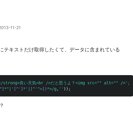
2013-11-21
時にテキストだけ取得したくて、データに含まれている
strong>良い天気<br />だと思うよ？<img src="" alt="" />
'
;
"
]
*"|'
[^
'
]
*'|
[^
'">
])
*>/g
,
''
));
？