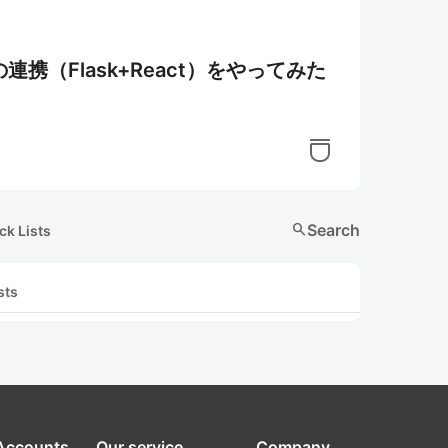
（Flask+React）をやってみた
search
Search
ck Lists
sts
 Accounts
Our service
Company