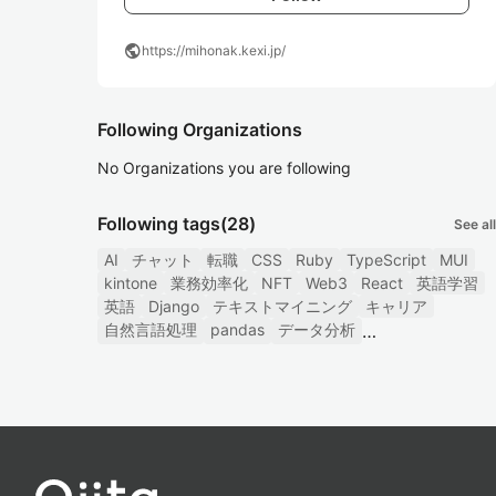
public
https://mihonak.kexi.jp/
Following Organizations
No Organizations you are following
Following tags
(28)
See all
AI
チャット
転職
CSS
Ruby
TypeScript
MUI
kintone
業務効率化
NFT
Web3
React
英語学習
英語
Django
テキストマイニング
キャリア
自然言語処理
pandas
データ分析