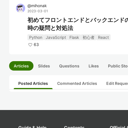
@
mihonak
2023-03-01
初めてフロントエンドとバックエンドの連携
時の疑問と対処法
Python
JavaScript
Flask
初心者
React
63
Articles
Slides
Questions
Likes
Public Sto
Posted Articles
Commented Articles
Edit Reque
Guide & Help
Contents
Official