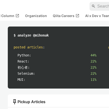
search
open_in_new
open_in_new
al Column
Organization
Qiita Careers
AI x Dev x Tea
$ analyze @mihonak
posted articles
:
Python:
44%
React:
22%
初心者:
22%
Selenium:
22%
MUI:
11%
push_pin
Pickup Articles