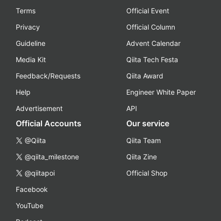
Terms
Official Event
Privacy
Official Column
Guideline
Advent Calendar
Media Kit
Qiita Tech Festa
Feedback/Requests
Qiita Award
Help
Engineer White Paper
Advertisement
API
Official Accounts
Our service
@Qiita
Qiita Team
@qiita_milestone
Qiita Zine
@qiitapoi
Official Shop
Facebook
YouTube