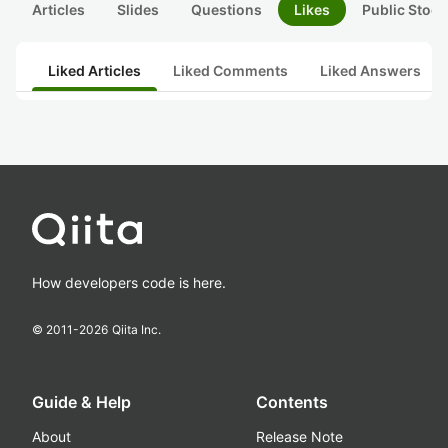
Articles
Slides
Questions
Likes
Public Stock
Liked Articles
Liked Comments
Liked Answers
How developers code is here.
© 2011-
2026
Qiita Inc.
Guide & Help
Contents
About
Release Note