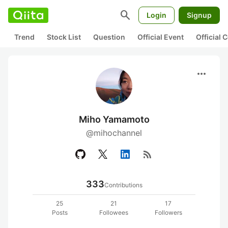
search
Login
Signup
Trend
Stock List
Question
Official Event
Official
more_horiz
Miho Yamamoto
@mihochannel
rss_feed
333
Contributions
25
21
17
Posts
Followees
Followers