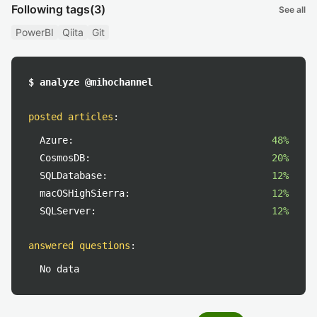
Following tags
(3)
See all
PowerBI
Qiita
Git
$ analyze @mihochannel
posted articles
:
Azure:
48%
CosmosDB:
20%
SQLDatabase:
12%
macOSHighSierra:
12%
SQLServer:
12%
answered questions
:
No data