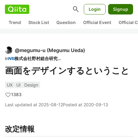
search
Login
Signup
Trend
Stock List
Question
Official Event
Official
@
megumu-u
(
Megumu Ueda
)
in
株式会社野村総合研究所
画面をデザインするということ
UX
UI
Design
1383
Last updated at
2025-08-12
Posted at
2020-09-13
改定情報