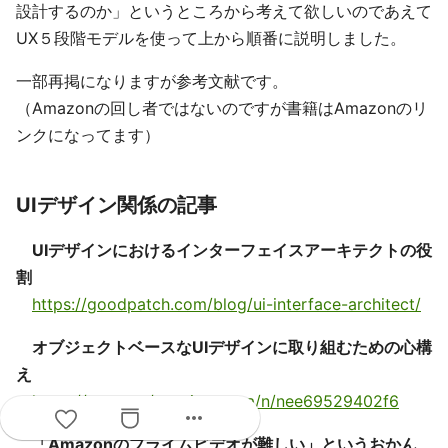
設計するのか」というところから考えて欲しいのであえて
UX５段階モデルを使って上から順番に説明しました。
一部再掲になりますが参考文献です。
（Amazonの回し者ではないのですが書籍はAmazonのリ
ンクになってます）
UIデザイン関係の記事
UIデザインにおけるインターフェイスアーキテクトの役
割
https://goodpatch.com/blog/ui-interface-architect/
オブジェクトベースなUIデザインに取り組むための心構
え
https://note.mu/usagimaruma/n/nee69529402f6
more_horiz
「Amazonのプライムビデオが難しい」というおかん