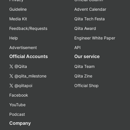
Guideline
Advent Calendar
Media Kit
Qiita Tech Festa
Feedback/Requests
Qiita Award
Help
Engineer White Paper
Advertisement
API
Official Accounts
Our service
@Qiita
Qiita Team
@qiita_milestone
Qiita Zine
@qiitapoi
Official Shop
Facebook
YouTube
Podcast
Company