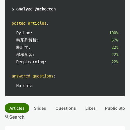
$ analyze @mckeeeen
posted articles
:
Python:
100%
時系列解析:
67%
統計学:
22%
機械学習:
22%
DeepLearning:
22%
answered questions
:
No data
Articles
Slides
Questions
Likes
Public Stock
search
Search