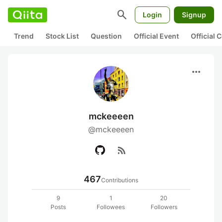
search
Login
Signup
Trend
Stock List
Question
Official Event
Official
more_horiz
mckeeeen
@mckeeeen
rss_feed
467
Contributions
9
1
20
Posts
Followees
Followers