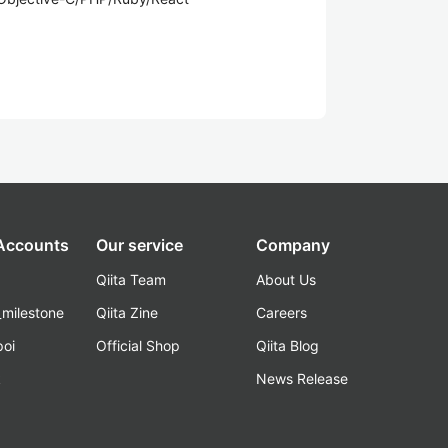
 Accounts
Our service
Company
Qiita Team
About Us
_milestone
Qiita Zine
Careers
poi
Official Shop
Qiita Blog
k
News Release