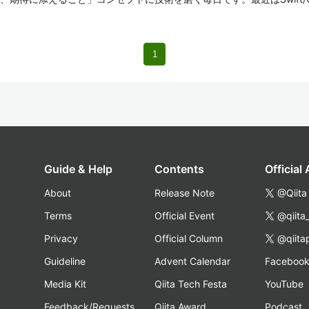
1
Guide & Help
Contents
Official
About
Release Note
@Qiita
Terms
Official Event
@qiita
Privacy
Official Column
@qiita
Guideline
Advent Calendar
Faceboo
Media Kit
Qiita Tech Festa
YouTube
Feedback/Requests
Qiita Award
Podcast