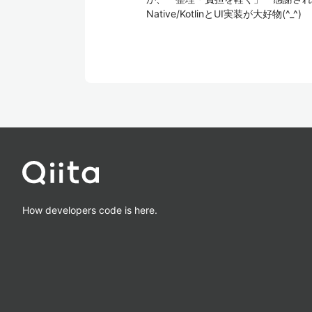
Native/KotlinとUI実装が大好物(^_^)
How developers code is here.