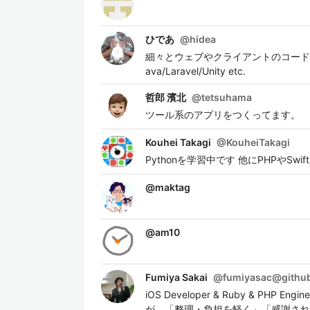
ひであ
@
hidea
細々とウェブやクライアントのコードを書い
ava/Laravel/Unity etc.
哲郎 濱北
@
tetsuhama
ツール系のアプリをつくってます。
Kouhei Takagi
@
KouheiTakagi
Pythonを学習中です 他にPHPやSwi
@
maktag
@
am10
Fumiya Sakai
@
fumiyasac@githu
iOS Developer & Ruby & P
が、「整理・負担を軽く」「感謝され、期待に