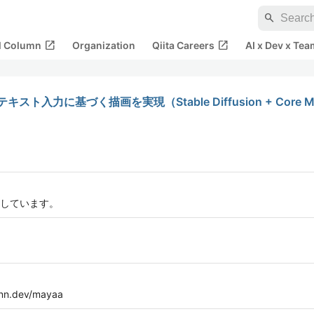
search
open_in_new
open_in_new
al Column
Organization
Qiita Careers
AI x Dev x Tea
スト入力に基づく描画を実現（Stable Diffusion + Core 
しています。
n.dev/mayaa