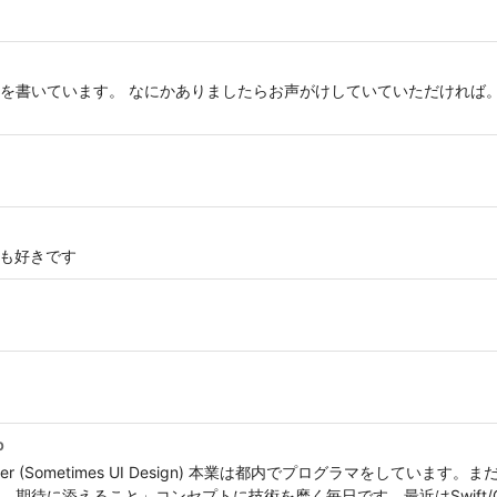
ています。 なにかありましたらお声がけしていていただければ。 flutter/v
ftも好きです
b
HP Engineer (Sometimes UI Design) 本業は都内でプログラマをし
添えること」コンセプトに技術を磨く毎日です。最近はSwift/Objective