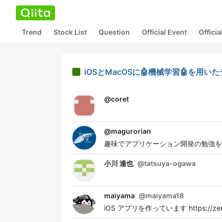
Trend
Stock List
Question
Official Event
Offici
iOSとMacOSに🤖機械学習🤖を用いたテキ
@
coret
@
magurorian
趣味でアプリケーション開発の勉強を
小川 達也
@
tatsuya-ogawa
maiyama
@
maiyama18
iOS アプリを作っています https://zen