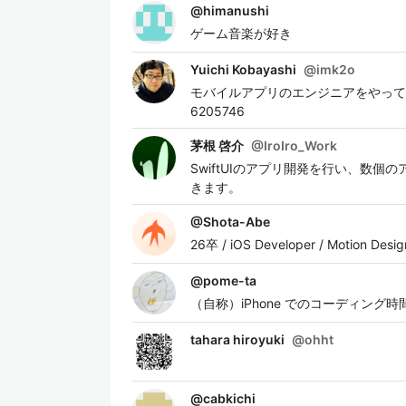
@
himanushi
ゲーム音楽が好き
Yuichi Kobayashi
@
imk2o
モバイルアプリのエンジニアをやっております。 iOS
6205746
茅根 啓介
@
IroIro_Work
SwiftUIのアプリ開発を行い、数個
きます。
@
Shota-Abe
26卒 / iOS Developer / Motion Desig
@
pome-ta
（自称）iPhone でのコーディン
tahara hiroyuki
@
ohht
@
cabkichi