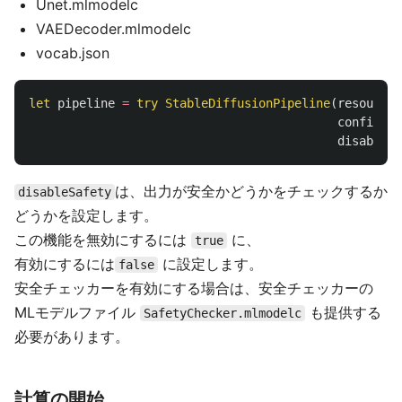
Unet.mlmodelc
VAEDecoder.mlmodelc
vocab.json
let
pipeline
=
try
StableDiffusionPipeline
(
resources
configura
disableSa
は、出力が安全かどうかをチェックするか
disableSafety
どうかを設定します。
この機能を無効にするには
に、
true
有効にするには
に設定します。
false
安全チェッカーを有効にする場合は、安全チェッカーの
MLモデルファイル
も提供する
SafetyChecker.mlmodelc
必要があります。
計算の開始