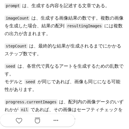
は、生成する内容を記述する文章である。
prompt
は、生成する画像結果の数です。複数の画像
imageCount
を生成した場合、結果の配列
には複数
resultingImages
の出力が含まれます。
は、最終的な結果が生成されるまでにかかる
stepCount
ステップ数です。
は、各世代で異なるアートを生成するための乱数で
seed
す。
モデルと
が同じであれば、画像も同じになる可能
seed
性があります。
は、配列内の画像データのいず
progress.currentImages
れかが
であれば、その画像はセーフティチェックを
nil
通過していないことを意味します。
more_horiz