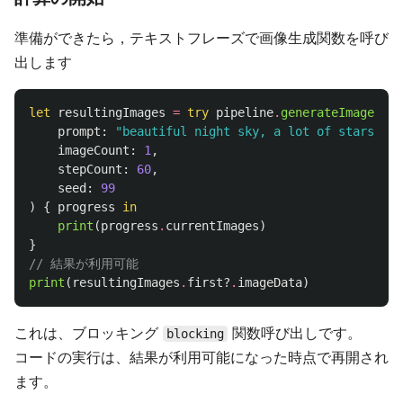
準備ができたら，テキストフレーズで画像生成関数を呼び
出します
let
resultingImages
=
try
pipeline
.
generateImages
(
prompt
:
"beautiful night sky, a lot of stars, be
imageCount
:
1
,
stepCount
:
60
,
seed
:
99
)
{
progress
in
print
(
progress
.
currentImages
)
}
// 結果が利用可能
print
(
resultingImages
.
first
?
.
imageData
)
これは、ブロッキング
関数呼び出しです。
blocking
コードの実行は、結果が利用可能になった時点で再開され
ます。