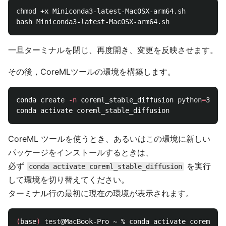
chmod
 +x Miniconda3-latest-MacOSX-arm64.sh

一旦ターミナルを閉じ、再度開き、変更を反映させます。
その後，CoreMLツールの環境を構築します。
conda create 
-n
 coreml_stable_diffusion 
python
=
3.8 
-
CoreML ツールを使うとき、あるいはこの環境に新しい
パッケージをインストールするときは、
必ず
を実行
conda activate coreml_stable_diffusion
して環境を切り替えてください。
ターミナル行の最初に現在の環境が表示されます。
(
base
)
test