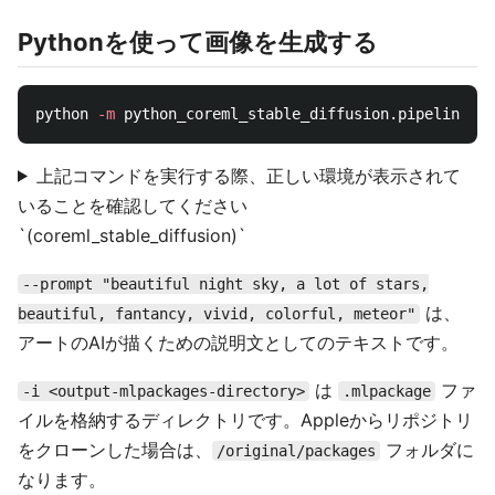
Pythonを使って画像を生成する
python 
-m
 python_coreml_stable_diffusion.pipeline 
--
上記コマンドを実行する際、正しい環境が表示されて
いることを確認してください
`(coreml_stable_diffusion)`
--prompt "beautiful night sky, a lot of stars,
は、
beautiful, fantancy, vivid, colorful, meteor"
アートのAIが描くための説明文としてのテキストです。
は
ファ
-i <output-mlpackages-directory>
.mlpackage
イルを格納するディレクトリです。Appleからリポジトリ
をクローンした場合は、
フォルダに
/original/packages
なります。