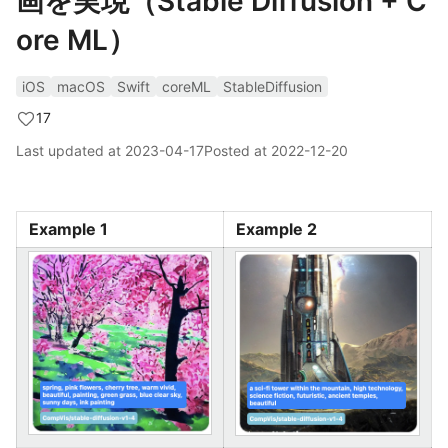
画を実現（Stable Diffusion + C
ore ML）
iOS
macOS
Swift
coreML
StableDiffusion
17
Last updated at
2023-04-17
Posted at
2022-12-20
Example 1
Example 2