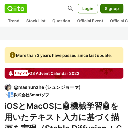
search
Login
Signup
Trend
Stock List
Question
Official Event
Official
info
More than 3 years have passed since last update.
iOS
Advent Calendar
2022
Day 20
@
mashunzhe
(
シュンジョーァ
)
in
株式会社Smartソフト
iOSとMacOSに🤖機械学習🤖を
用いたテキスト入力に基づく描