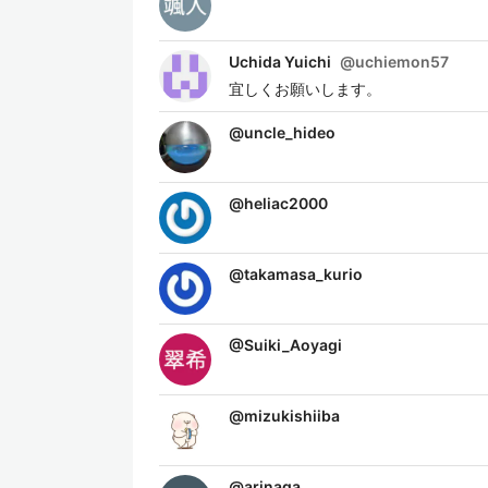
Uchida Yuichi
@
uchiemon57
宜しくお願いします。
@
uncle_hideo
@
heliac2000
@
takamasa_kurio
@
Suiki_Aoyagi
@
mizukishiiba
@
arinaga