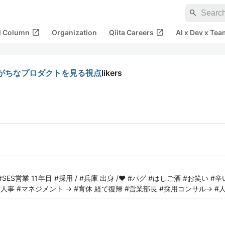
search
open_in_new
open_in_new
al Column
Organization
Qiita Careers
AI x Dev x Tea
がちなプロダクトを見る視点
likers
SES営業 11年目 #採用 / #兵庫 出身 /❤️ #パグ #はしご酒 #お笑い #辛
→ #人事 #マネジメント → #育休 経て復帰 #営業部長 #採用コンサル→ #