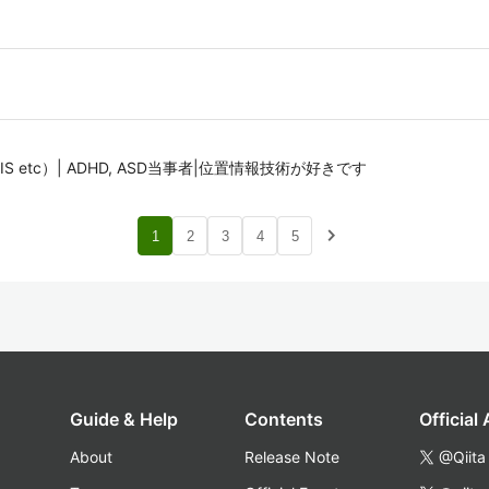
GIS etc）| ADHD, ASD当事者|位置情報技術が好きです
navigate_next
1
2
3
4
5
Guide & Help
Contents
Official
About
Release Note
@Qiita