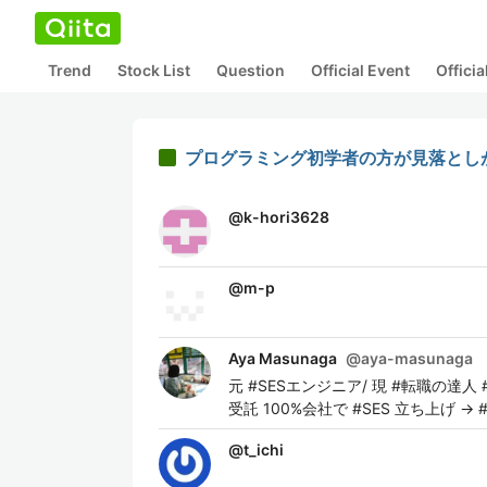
Trend
Stock List
Question
Official Event
Offici
プログラミング初学者の方が見落とし
@
k-hori3628
@
m-p
Aya Masunaga
@
aya-masunaga
元 #SESエンジニア/ 現 #転職の達人 #
受託 100%会社で #SES 立ち上げ 
@
t_ichi