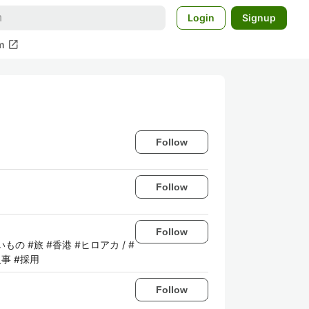
Login
Signup
open_in_new
m
Follow
Follow
Follow
いもの #旅 #香港 #ヒロアカ / #
人事 #採用
Follow