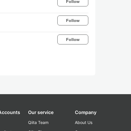
Follow
Follow
Follow
 Accounts
Our service
Company
Qiita Team
About Us