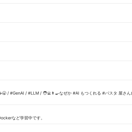
 / #GenAI / #LLM / 🧑‍💻👨‍🍳なぜか #AI もつくれる #パスタ 
S、Dockerなど学習中です。