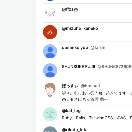
@
ffzzyy
@
mizuho_kaneko
dosanko you
@
faron
SHUNSUKE FUJII
@
SHUN5872698
ほっすぃ
@
hossuii
🐯🚬…あっあっ🙄 / 🐔…起きてますー☕️
🍩 / 🌵さぼちん管理 🫠🧈
@
kat_log
Ruby、Rails、TailwindCSS、AW
@
rikuto_kita