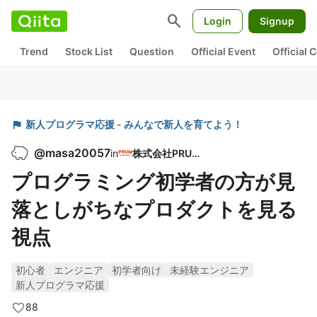
search
Login
Signup
Trend
Stock List
Question
Official Event
Official
flag
新人プログラマ応援 - みんなで新人を育てよう！
@
masa20057
in
株式会社PRUM
プログラミング初学者の方が見
落としがちなプロダクトを見る
視点
初心者
エンジニア
初学者向け
未経験エンジニア
新人プログラマ応援
88