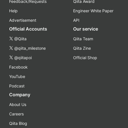
Feedback/Requests
Qiita Award
Help
Engineer White Paper
Advertisement
API
Official Accounts
Our service
@Qiita
Qiita Team
@qiita_milestone
Qiita Zine
@qiitapoi
Official Shop
Facebook
YouTube
Podcast
Company
About Us
Careers
Qiita Blog