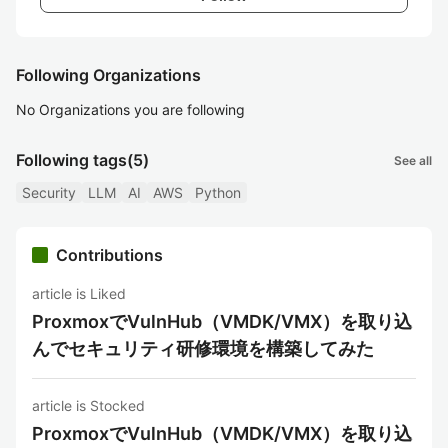
Following Organizations
No Organizations you are following
Following tags
(5)
See all
Security
LLM
AI
AWS
Python
Contributions
article is Liked
ProxmoxでVulnHub（VMDK/VMX）を取り込
んでセキュリティ研修環境を構築してみた
article is Stocked
ProxmoxでVulnHub（VMDK/VMX）を取り込