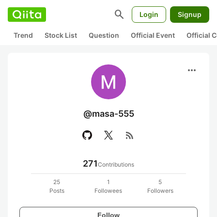
search
Login
Signup
Trend
Stock List
Question
Official Event
Official
more_horiz
@masa-555
rss_feed
271
Contributions
25
1
5
Posts
Followees
Followers
Follow