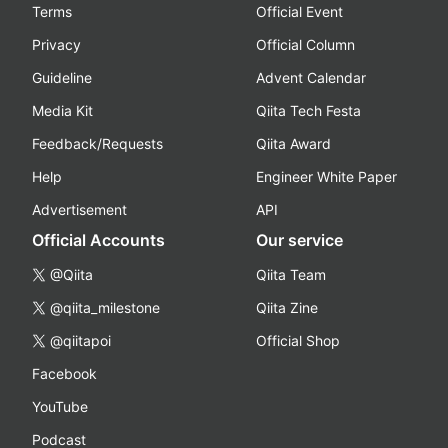
Terms
Official Event
Privacy
Official Column
Guideline
Advent Calendar
Media Kit
Qiita Tech Festa
Feedback/Requests
Qiita Award
Help
Engineer White Paper
Advertisement
API
Official Accounts
Our service
@Qiita
Qiita Team
@qiita_milestone
Qiita Zine
@qiitapoi
Official Shop
Facebook
YouTube
Podcast