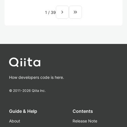
navigate_next
keyboard_double_arrow_right
1
/
39
How developers code is here.
© 2011-
2026
Qiita Inc.
Guide & Help
Contents
About
Release Note