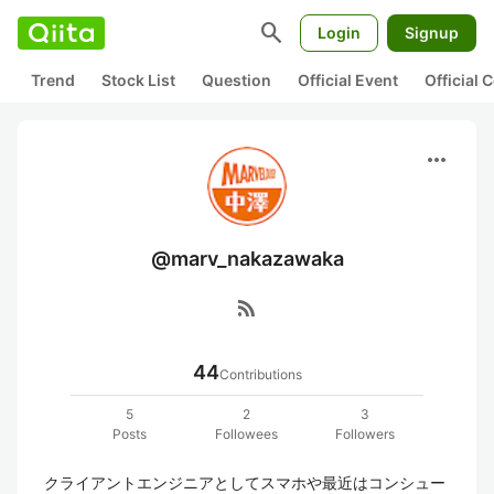
search
Login
Signup
Trend
Stock List
Question
Official Event
Official
more_horiz
@marv_nakazawaka
rss_feed
44
Contributions
5
2
3
Posts
Followees
Followers
クライアントエンジニアとしてスマホや最近はコンシュー