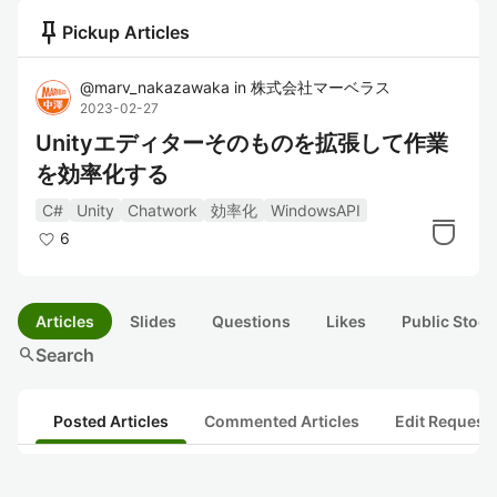
push_pin
Pickup Articles
@
marv_nakazawaka
in
株式会社マーベラス
2023-02-27
Unityエディターそのものを拡張して作業
を効率化する
C#
Unity
Chatwork
効率化
WindowsAPI
6
Articles
Slides
Questions
Likes
Public Stock
search
Search
Posted Articles
Commented Articles
Edit Request