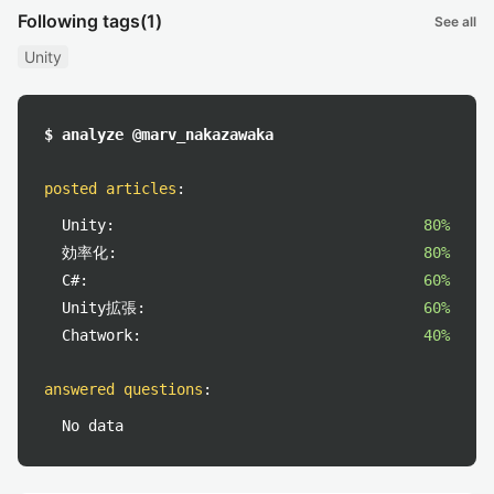
Following tags
(1)
See all
Unity
$ analyze @marv_nakazawaka
posted articles
:
Unity:
80%
効率化:
80%
C#:
60%
Unity拡張:
60%
Chatwork:
40%
answered questions
:
No data