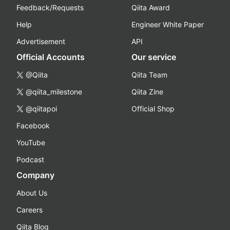
Feedback/Requests
Qiita Award
Help
Engineer White Paper
Advertisement
API
Official Accounts
Our service
@Qiita
Qiita Team
@qiita_milestone
Qiita Zine
@qiitapoi
Official Shop
Facebook
YouTube
Podcast
Company
About Us
Careers
Qiita Blog