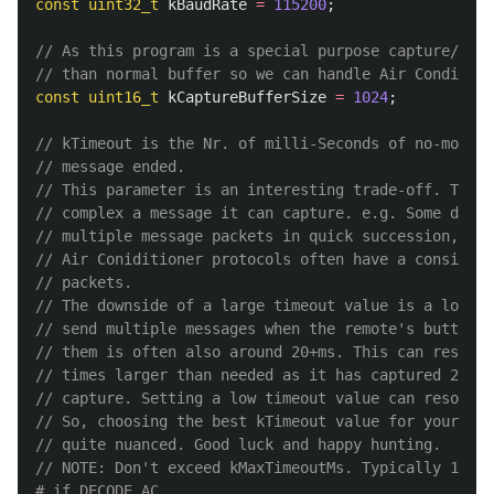
const
uint32_t
kBaudRate
=
115200
;
// As this program is a special purpose capture/deco
// than normal buffer so we can handle Air Condition
const
uint16_t
kCaptureBufferSize
=
1024
;
// kTimeout is the Nr. of milli-Seconds of no-more-d
// message ended.
// This parameter is an interesting trade-off. The l
// complex a message it can capture. e.g. Some devic
// multiple message packets in quick succession, lik
// Air Coniditioner protocols often have a considera
// packets.
// The downside of a large timeout value is a lot of
// send multiple messages when the remote's button i
// them is often also around 20+ms. This can result 
// times larger than needed as it has captured 2-3+ 
// capture. Setting a low timeout value can resolve 
// So, choosing the best kTimeout value for your use
// quite nuanced. Good luck and happy hunting.
// NOTE: Don't exceed kMaxTimeoutMs. Typically 130ms