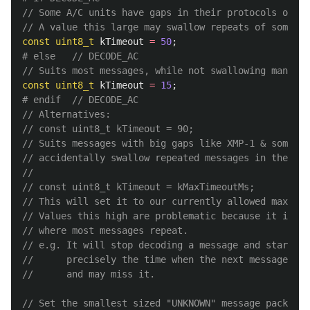
// Some A/C units have gaps in their protocols of ~4
// A value this large may swallow repeats of some pr
const
uint8_t
kTimeout
=
50
;
// Suits most messages, while not swallowing many re
const
uint8_t
kTimeout
=
15
;
// Alternatives:
// const uint8_t kTimeout = 90;
// Suits messages with big gaps like XMP-1 & some ai
// accidentally swallow repeated messages in the raw
//
// const uint8_t kTimeout = kMaxTimeoutMs;
// This will set it to our currently allowed maximum
// Values this high are problematic because it is ro
// where most messages repeat.
// e.g. It will stop decoding a message and start se
//      precisely the time when the next message is 
//      and may miss it.
// Set the smallest sized "UNKNOWN" message packets 