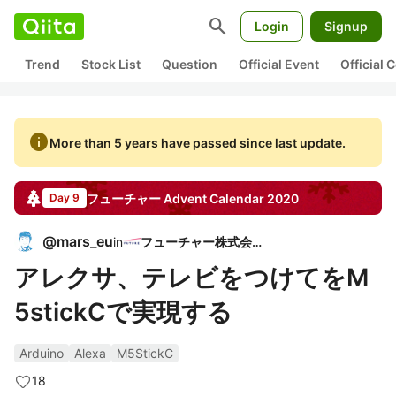
search
Login
Signup
Trend
Stock List
Question
Official Event
Official
info
More than 5 years have passed since last update.
フューチャー
Advent Calendar
2020
Day 9
@
mars_eu
in
フューチャー株式会社
アレクサ、テレビをつけてをM
5stickCで実現する
Arduino
Alexa
M5StickC
18