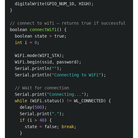
digitalWrite
(
GPIO_NUM_10
,
HIGH
);
}
// connect to wifi – returns true if successful or f
boolean
connectWifi
()
{
boolean
state
=
true
;
int
i
=
0
;
WiFi
.
mode
(
WIFI_STA
);
WiFi
.
begin
(
ssid
,
password
);
Serial
.
println
(
""
);
Serial
.
println
(
"Connecting to WiFi"
);
// Wait for connection
Serial
.
print
(
"Connecting..."
);
while
(
WiFi
.
status
()
!=
WL_CONNECTED
)
{
delay
(
500
);
Serial
.
print
(
"."
);
if
(
i
>
40
)
{
state
=
false
;
break
;
}