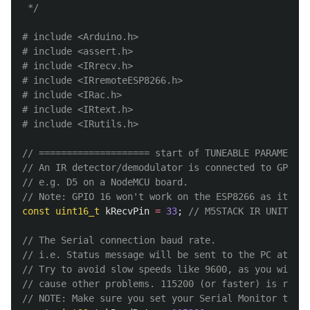
 */
# include <Arduino.h>

# include <assert.h>

# include <IRrecv.h>

# include <IRremoteESP8266.h>

# include <IRac.h>

# include <IRtext.h>

// ==================== start of TUNEABLE PARAMETERS
// An IR detector/demodulator is connected to GPIO p
// e.g. D5 on a NodeMCU board.
// Note: GPIO 16 won't work on the ESP8266 as it doe
const
uint16_t
kRecvPin
=
33
;
// M5STACK IR UNIT
// The Serial connection baud rate.
// i.e. Status message will be sent to the PC at thi
// Try to avoid slow speeds like 9600, as you will m
// cause other problems. 115200 (or faster) is recom
// NOTE: Make sure you set your Serial Monitor to th