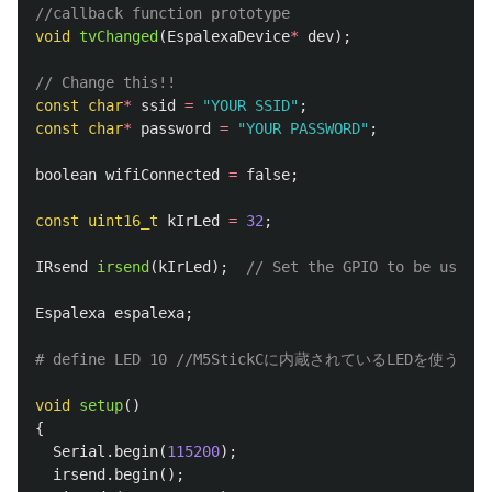
//callback function prototype
void
tvChanged
(
EspalexaDevice
*
dev
);
// Change this!!
const
char
*
ssid
=
"YOUR SSID"
;
const
char
*
password
=
"YOUR PASSWORD"
;
boolean
wifiConnected
=
false
;
const
uint16_t
kIrLed
=
32
;
IRsend
irsend
(
kIrLed
);
// Set the GPIO to be used t
Espalexa
espalexa
;
void
setup
()
{
Serial
.
begin
(
115200
);
irsend
.
begin
();