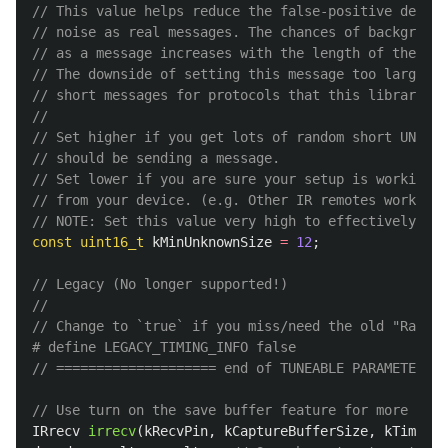
// This value helps reduce the false-positive detect
// noise as real messages. The chances of background
// as a message increases with the length of the kTi
// The downside of setting this message too large is
// short messages for protocols that this library do
//
// Set higher if you get lots of random short UNKNOW
// should be sending a message.
// Set lower if you are sure your setup is working, 
// from your device. (e.g. Other IR remotes work.)
// NOTE: Set this value very high to effectively tur
const
uint16_t
kMinUnknownSize
=
12
;
// Legacy (No longer supported!)
//
// Change to `true` if you miss/need the old "Raw Ti
// ==================== end of TUNEABLE PARAMETERS =
// Use turn on the save buffer feature for more comp
IRrecv
irrecv
(
kRecvPin
,
kCaptureBufferSize
,
kTimeout