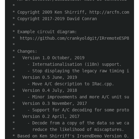
 *

 * Copyright 2009 Ken Shirriff, http://arcfn.com

 * Copyright 2017-2019 David Conran

 *

 * Example circuit diagram:

 *  https://github.com/crankyoldgit/IRremoteESP8266/
 *

 * Changes:

 *   Version 1.0 October, 2019

 *     - Internationalisation (i18n) support.

 *     - Stop displaying the legacy raw timing info.

 *   Version 0.5 June, 2019

 *     - Move A/C description to IRac.cpp.

 *   Version 0.4 July, 2018

 *     - Minor improvements and more A/C unit suppor
 *   Version 0.3 November, 2017

 *     - Support for A/C decoding for some protocols
 *   Version 0.2 April, 2017

 *     - Decode from a copy of the data so we can st
 *       reduce the likelihood of miscaptures.

 * Based on Ken Shirriff's IrsendDemo Version 0.1 Ju