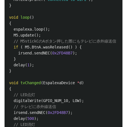
}
void
loop
()
{
espalexa
.
loop
();
M5
.
update
();
// M5stickCのAボタン押した際にもテレビに赤外線送信
if
(
M5
.
BtnA
.
wasReleased
()
)
{
irsend
.
sendNEC
(
0x2FD48B7
);
}
delay
(
1
);
}
void
tvChanged
(
EspalexaDevice
*
d
)
{
// LED点灯
digitalWrite
(
GPIO_NUM_10
,
LOW
);
// テレビに赤外線送信
irsend
.
sendNEC
(
0x2FD48B7
);
delay
(
500
);
// LED消灯