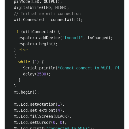
pinMode
(
LED
,
OUTPUT
);
digitalWrite
(
LED
,
HIGH
);
// Initialise wifi connection
wifiConnected
=
connectWifi
();
if
(
wifiConnected
)
{
espalexa
.
addDevice
(
"tvonoff"
,
tvChanged
);
espalexa
.
begin
();
}
else
{
while
(
1
)
{
Serial
.
println
(
"Cannot connect to WiFi. Please
delay
(
2500
);
}
}
M5
.
begin
();
M5
.
Lcd
.
setRotation
(
1
);
M5
.
Lcd
.
setTextFont
(
4
);
M5
.
Lcd
.
fillScreen
(
BLACK
);
M5
.
Lcd
.
setCursor
(
0
,
0
);
M5
.
Lcd
.
printf
(
"Connected to WiFi"
);