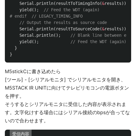
Serial
.
println
(
resultToTimingInfo
(
&
results
));
yield
();
// Feed the WDT (again)
// Output the results as source code
Serial
.
println
(
resultToSourceCode
(
&
results
));
Serial
.
println
();
// Blank line between entri
yield
();
// Feed the WDT (again)
}
}
M5stickCに書き込めたら
[ツール] - [シリアルモニタ] でシリアルモニタを開き、
M5STACK IR UNITに向けてテレビリモコンの電源ボタン
を押す。
そうするとシリアルモニタに受信した内容が表示されま
す。文字化けする場合にはシリアル接続のbpsが合ってな
いので合わせます。
受信内容