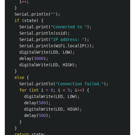
i
++
;
}
Serial
.
println
(
""
);
if
(
state
)
{
Serial
.
print
(
"Connected to "
);
Serial
.
println
(
ssid
);
Serial
.
print
(
"IP address: "
);
Serial
.
println
(
WiFi
.
localIP
());
digitalWrite
(
LED
,
LOW
);
delay
(
3000
);
digitalWrite
(
LED
,
HIGH
);
}
else
{
Serial
.
println
(
"Connection failed."
);
for
(
int
i
=
0
;
i
<
5
;
i
++
)
{
digitalWrite
(
LED
,
LOW
);
delay
(
500
);
digitalWrite
(
LED
,
HIGH
);
delay
(
500
);
}
}
return
state
;