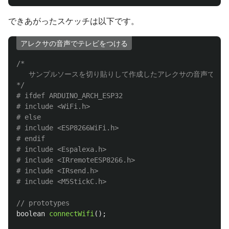
できあがったスケッチは以下です。
アレクサの音声でテレビをつける
/*

   サンプルソースを切り貼りして作成したアレクサの音声でテレ
*/
# ifdef ARDUINO_ARCH_ESP32

# include <WiFi.h>

# else

# include <ESP8266WiFi.h>

# endif

# include <Espalexa.h>

# include <IRremoteESP8266.h>

# include <IRsend.h>

// prototypes
boolean
connectWifi
();