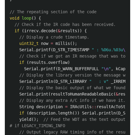
// The repeating section of the code
void
loop
()
{
// Check if the IR code has been received.
if
(
irrecv
.
decode
(
&
results
))
{
// Display a crude timestamp.
uint32_t
now
=
millis
();
Serial
.
printf
(
D_STR_TIMESTAMP
" : %06u.%03u
\n
"
,
// Check if we got an IR message that was to big
if
(
results
.
overflow
)
Serial
.
printf
(
D_WARN_BUFFERFULL
"
\n
"
,
kCapture
// Display the library version the message was c
Serial
.
println
(
D_STR_LIBRARY
"   : v"
_IRREMOTEE
// Display the basic output of what we found.
Serial
.
print
(
resultToHumanReadableBasic
(
&
results
// Display any extra A/C info if we have it.
String
description
=
IRAcUtils
::
resultAcToString
if
(
description
.
length
())
Serial
.
println
(
D_STR_M
yield
();
// Feed the WDT as the text output can
// Output legacy RAW timing info of the result.