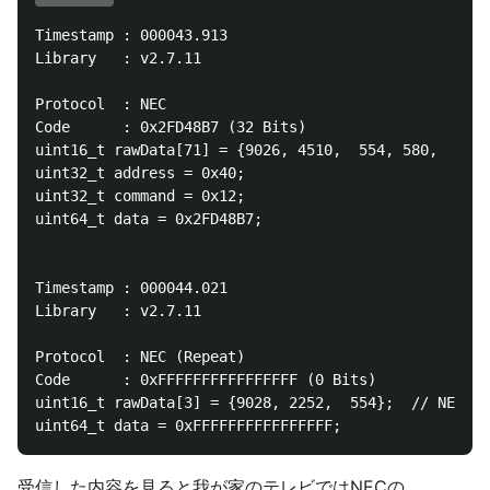
Timestamp : 000043.913

Library   : v2.7.11

Protocol  : NEC

Code      : 0x2FD48B7 (32 Bits)

uint16_t rawData[71] = {9026, 4510,  554, 580,  550,
uint32_t address = 0x40;

uint32_t command = 0x12;

uint64_t data = 0x2FD48B7;

Timestamp : 000044.021

Library   : v2.7.11

Protocol  : NEC (Repeat)

Code      : 0xFFFFFFFFFFFFFFFF (0 Bits)

uint16_t rawData[3] = {9028, 2252,  554};  // NEC (R
受信した内容を見ると我が家のテレビではNECの