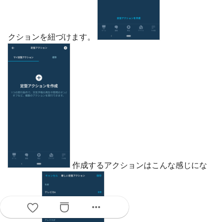
クションを紐づけます。
作成するアクションはこんな感じにな
more_horiz