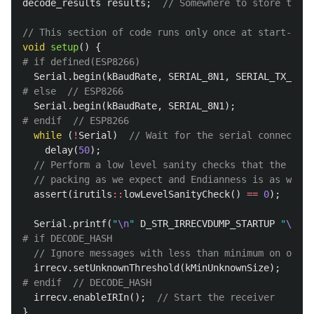
decode_results
results
;
// Somewhere to store the r
// This section of code runs only once at start-up.
void
setup
()
{
Serial
.
begin
(
kBaudRate
,
SERIAL_8N1
,
SERIAL_TX_ONLY
Serial
.
begin
(
kBaudRate
,
SERIAL_8N1
);
while
(
!
Serial
)
// Wait for the serial connection
delay
(
50
);
// Perform a low level sanity checks that the comp
// packing as we expect and Endianness is as we ex
assert
(
irutils
::
lowLevelSanityCheck
()
==
0
);
Serial
.
printf
(
"
\n
"
D_STR_IRRECVDUMP_STARTUP
"
\n
"
,
// Ignore messages with less than minimum on or of
irrecv
.
setUnknownThreshold
(
kMinUnknownSize
);
irrecv
.
enableIRIn
();
// Start the receiver
}