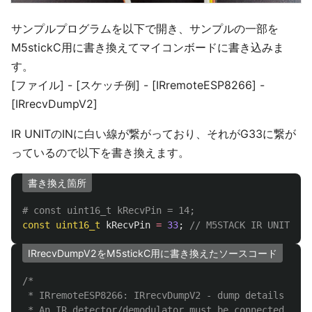
サンプルプログラムを以下で開き、サンプルの一部を
M5stickC用に書き換えてマイコンボードに書き込みま
す。
[ファイル] - [スケッチ例] - [IRremoteESP8266] -
[IRrecvDumpV2]
IR UNITのINに白い線が繋がっており、それがG33に繋が
っているので以下を書き換えます。
書き換え箇所
const
uint16_t
kRecvPin
=
33
;
// M5STACK IR UNIT
IRrecvDumpV2をM5stickC用に書き換えたソースコード
/*

 * IRremoteESP8266: IRrecvDumpV2 - dump details of I
 * An IR detector/demodulator must be connected to t